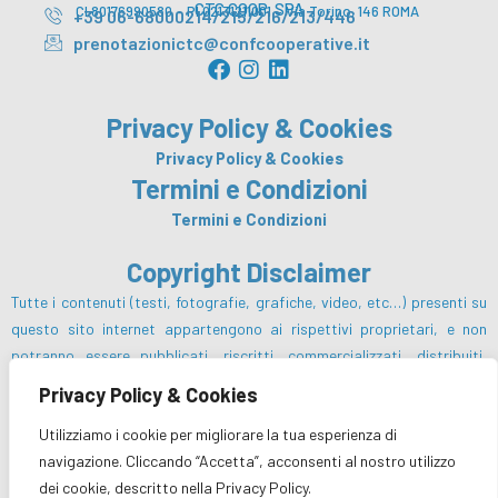
CTC COOP. SPA
CI 80176990580 – PI 02131211001 – Via Torino, 146 ROMA
+39 06-68000214/215/216/213/446
prenotazionictc@confcooperative.it
F
I
L
a
n
i
c
s
n
Privacy Policy & Cookies
e
t
k
b
a
e
Privacy Policy & Cookies
o
g
d
Termini e Condizioni
o
r
i
Termini e Condizioni
k
a
n
m
Copyright Disclaimer
Tutte i contenuti (testi, fotografie, grafiche, video, etc…) presenti su
questo sito internet appartengono ai rispettivi proprietari, e non
potranno essere pubblicati, riscritti, commercializzati, distribuiti,
radio o videotrasmessi da parte degli utenti e dei terzi in genere, in
Privacy Policy & Cookies
alcun modo e sotto qualsiasi forma salvo preventiva autorizzazione da
Utilizziamo i cookie per migliorare la tua esperienza di
parte del Centro Turistico Cooperativo sc e/o dei rispettivi proprietari
navigazione. Cliccando “Accetta”, acconsenti al nostro utilizzo
dei diritti.
dei cookie, descritto nella Privacy Policy.