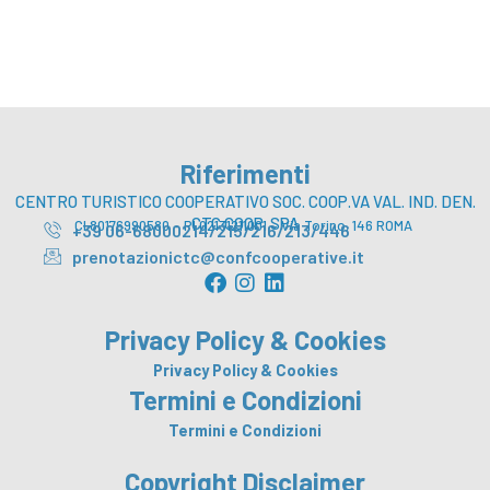
Riferimenti
CENTRO TURISTICO COOPERATIVO SOC. COOP.VA VAL. IND. DEN.
CTC COOP. SPA
CI 80176990580 – PI 02131211001 – Via Torino, 146 ROMA
+39 06-68000214/215/216/213/446
prenotazionictc@confcooperative.it
F
I
L
a
n
i
c
s
n
Privacy Policy & Cookies
e
t
k
b
a
e
Privacy Policy & Cookies
o
g
d
Termini e Condizioni
o
r
i
Termini e Condizioni
k
a
n
m
Copyright Disclaimer