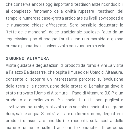
che conserva ancora oggi importanti testimonianze riconducibili
al complesso fenomeno della civiltà rupestre: testimoni del
tempo le numerose case-grotta articolate su livelli sovrapposti e
le numerose chiese affrescate. Sarà possibile degustare le
“tette delle monache”, dolce tradizionale pugliese, fatto da un
leggerissimo pan di spagna farcito con una morbida e golosa
crema diplomatica e spolverizzato con zucchero a velo.
2 GIORNO: ALTAMURA
Visita guidata e degustazioni di prodotti da forno e vini La visita
a Palazzo Baldassarre, che ospita il Museo dell’Uomo di Altamura,
consente di scoprire un interessante percorso sull’evoluzione
della terra e la ricostruzione della grotta di Lamalunga dove è
stato ritrovato l’Uomo di Altamura. Il Pane di Altamura D.O.P. è un
prodotto di eccellenza ed è simbolo di tutti i pani pugliesi a
lievitazione naturale, realizzato con semola rimacinata di grano
duro, sale e acqua. Si potrà visitare un forno storico, degustare i
prodotti e ascoltare aneddoti e racconti, sulla scelta delle
materie prime e sulle tradizioni folkloristiche. Il percorso