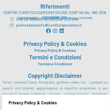
Riferimenti
CENTRO TURISTICO COOPERATIVO SOC. COOP.VA VAL. IND. DEN.
CTC COOP. SPA
CI 80176990580 – PI 02131211001 – Via Torino, 146 ROMA
+39 06-68000214/215/216/213/446
prenotazionictc@confcooperative.it
F
I
L
a
n
i
c
s
n
Privacy Policy & Cookies
e
t
k
b
a
e
Privacy Policy & Cookies
o
g
d
Termini e Condizioni
o
r
i
Termini e Condizioni
k
a
n
m
Copyright Disclaimer
Tutte i contenuti (testi, fotografie, grafiche, video, etc…) presenti su
questo sito internet appartengono ai rispettivi proprietari, e non
potranno essere pubblicati, riscritti, commercializzati, distribuiti,
radio o videotrasmessi da parte degli utenti e dei terzi in genere, in
Privacy Policy & Cookies
alcun modo e sotto qualsiasi forma salvo preventiva autorizzazione da