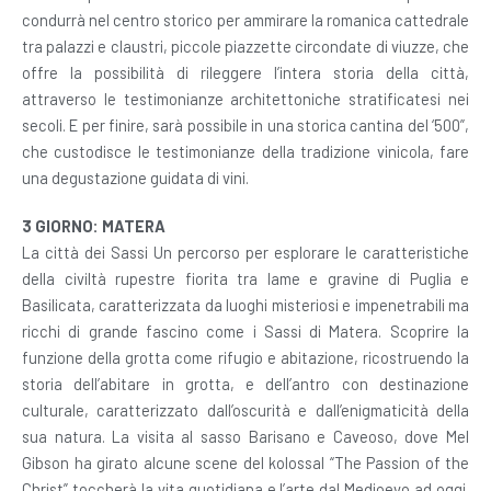
condurrà nel centro storico per ammirare la romanica cattedrale
tra palazzi e claustri, piccole piazzette circondate di viuzze, che
offre la possibilità di rileggere l’intera storia della città,
attraverso le testimonianze architettoniche stratificatesi nei
secoli. E per finire, sarà possibile in una storica cantina del ‘500”,
che custodisce le testimonianze della tradizione vinicola, fare
una degustazione guidata di vini.
3 GIORNO: MATERA
La città dei Sassi Un percorso per esplorare le caratteristiche
della civiltà rupestre fiorita tra lame e gravine di Puglia e
Basilicata, caratterizzata da luoghi misteriosi e impenetrabili ma
ricchi di grande fascino come i Sassi di Matera. Scoprire la
funzione della grotta come rifugio e abitazione, ricostruendo la
storia dell’abitare in grotta, e dell’antro con destinazione
culturale, caratterizzato dall’oscurità e dall’enigmaticità della
sua natura. La visita al sasso Barisano e Caveoso, dove Mel
Gibson ha girato alcune scene del kolossal “The Passion of the
Christ” toccherà la vita quotidiana e l’arte dal Medioevo ad oggi.