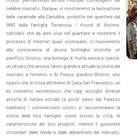
celebre mercato. Dunque, vi mostreremo la lavorazione
delle caramelle alla Carrubba, prodotte nel quartiere dal
1890 dalla famiglia Terranova, i ricordi di Antimo,
calzolaio che da anni vive nel quartiere e mostrerà il
processo di mestieri quasi scomparsi, ci muoveremo
alla conoscenza di alcune botteghe storiche un
panificio storico, una bottega di frutta secca e spezie,
un olivaro che ancora fanno grande e attuale la storia del
mercato e finiremo e Al Fresco giardino-Bistrot, uno
spazio che si trova all’interno di Casa San Francesco, un
ex convento seicentesco che oggi accoglie diverse
attività di natura sociale (a pochi passi dal Palazzo
nobiliare). I commercianti storici vi racconteranno la
storia delle loro famiglie, come vivono la città, le
caratteristiche dei loro prodotti, mentre li gusterete
circondati dalle tende e dalle abbanniate del mercato.