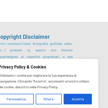
opyright Disclaimer
tte i contenuti (testi, fotografie, grafiche, video,
tc…) presenti su questo sito internet
ppartengono ai rispettivi proprietari, e non
otranno essere pubblicati, riscritti,
Privacy Policy & Cookies
mmercializzati, distribuiti, radio o videotrasmessi
Utilizziamo i cookie per migliorare la tua esperienza di
 parte degli utenti e dei terzi in genere, in alcun
navigazione. Cliccando “Accetta”, acconsenti al nostro utilizzo
odo e sotto qualsiasi forma salvo preventiva
dei cookie, descritto nella Privacy Policy.
utorizzazione da parte del Centro Turistico
operativo sc e/o dei rispettivi proprietari dei
Personalizza
Rifiuta
Accetta
ritti.