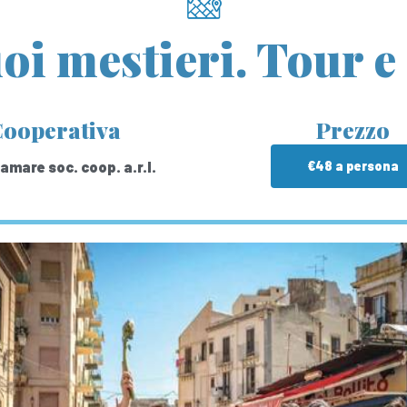
uoi mestieri. Tour 
ooperativa
Prezzo
amare soc. coop. a.r.l.
€48 a persona