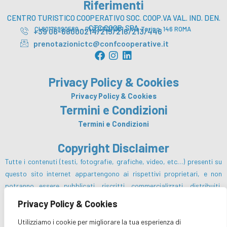
Riferimenti
CENTRO TURISTICO COOPERATIVO SOC. COOP.VA VAL. IND. DEN.
CTC COOP. SPA
CI 80176990580 – PI 02131211001 – Via Torino, 146 ROMA
+39 06-68000214/215/216/213/446
prenotazionictc@confcooperative.it
F
I
L
a
n
i
c
s
n
Privacy Policy & Cookies
e
t
k
b
a
e
Privacy Policy & Cookies
o
g
d
Termini e Condizioni
o
r
i
Termini e Condizioni
k
a
n
m
Copyright Disclaimer
Tutte i contenuti (testi, fotografie, grafiche, video, etc…) presenti su
questo sito internet appartengono ai rispettivi proprietari, e non
potranno essere pubblicati, riscritti, commercializzati, distribuiti,
radio o videotrasmessi da parte degli utenti e dei terzi in genere, in
Privacy Policy & Cookies
alcun modo e sotto qualsiasi forma salvo preventiva autorizzazione da
Utilizziamo i cookie per migliorare la tua esperienza di
parte del Centro Turistico Cooperativo sc e/o dei rispettivi proprietari