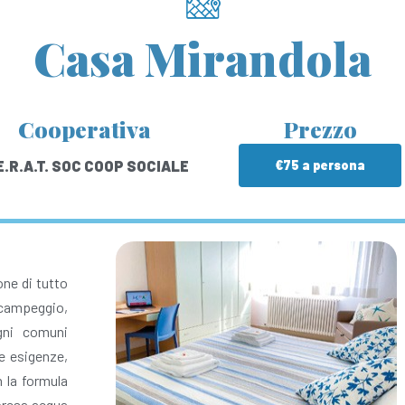
Casa Mirandola
Cooperativa
Prezzo
E.R.A.T. SOC COOP SOCIALE
€75 a persona
one di tutto
a campeggio,
agni comuni
e esigenze,
n la formula
mpresa acqua