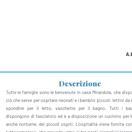
A.
Descrizione
Tutte le famiglie sono le benvenute in casa Mirandola, che disp
ciò che serve per ospitare neonati e ì bambini piccoli: lettini d
spondine per il letto, vaschette per il bagno. Tutti i b
dispongono di fasciatoio ed è a disposizione un cucinino per l
anche notturne, dei piccoli ospiti. L’ospitalità viene fornita co
tuttocompreso, che prevede, oltre ai tre pasti giornalieri (co