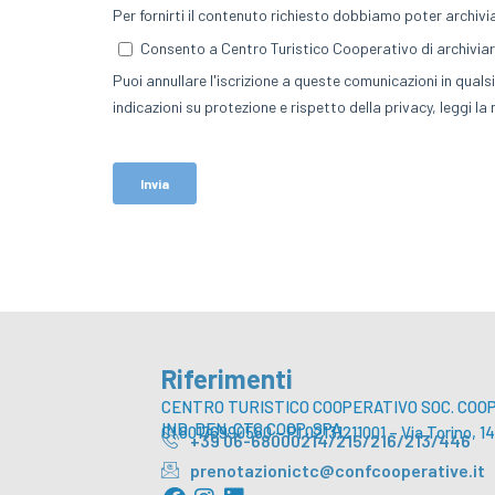
Riferimenti
CENTRO TURISTICO COOPERATIVO SOC. COOP.
IND. DEN. CTC COOP. SPA
CI 80176990580 – PI 02131211001 – Via Torino,
+39 06-68000214/215/216/213/446
prenotazionictc@confcooperative.it