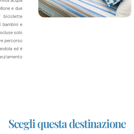
ellone e due
 biciclette
 i bambini e
escluse solo
eve percorso
randola ed è
tanziamento
Scegli questa destinazione