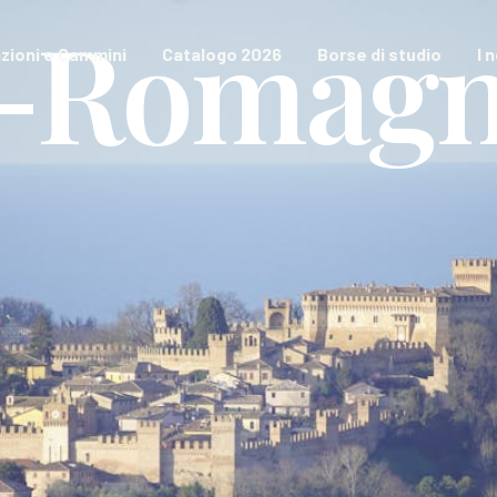
a-Romag
zioni e Cammini
Catalogo 2026
Borse di studio
I 