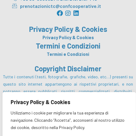
prenotazionictc@confcooperative.it
F
I
L
a
n
i
c
s
n
Privacy Policy & Cookies
e
t
k
b
a
e
Privacy Policy & Cookies
o
g
d
Termini e Condizioni
o
r
i
Termini e Condizioni
k
a
n
m
Copyright Disclaimer
Tutte i contenuti (testi, fotografie, grafiche, video, etc…) presenti su
questo sito internet appartengono ai rispettivi proprietari, e non
potranno essere pubblicati, riscritti, commercializzati, distribuiti,
radio o videotrasmessi da parte degli utenti e dei terzi in genere, in
Privacy Policy & Cookies
alcun modo e sotto qualsiasi forma salvo preventiva autorizzazione da
Utilizziamo i cookie per migliorare la tua esperienza di
parte del Centro Turistico Cooperativo sc e/o dei rispettivi proprietari
navigazione. Cliccando “Accetta”, acconsenti al nostro utilizzo
dei diritti.
dei cookie, descritto nella Privacy Policy.