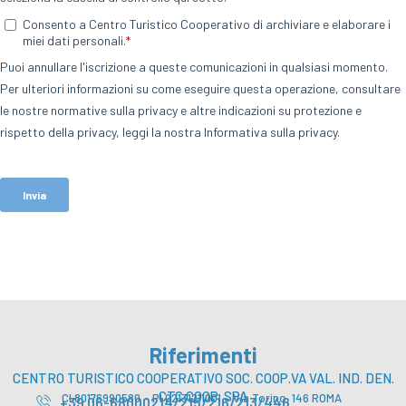
Riferimenti
CENTRO TURISTICO COOPERATIVO SOC. COOP.VA VAL. IND. DEN.
CTC COOP. SPA
CI 80176990580 – PI 02131211001 – Via Torino, 146 ROMA
+39 06-68000214/215/216/213/446