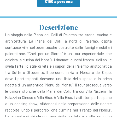
€150 a persona
Descrizione
Un viaggio nella Piana dei Colli di Palermo tra storia, cucina e
architettura. La Piana dei Colli, a nord di Palermo, ospita
sontuose ville settecentesche costruite dalle famiglie nobiliari
palermitane. “Chef per un Giorno” è un tour esperienziale che
celebra la cucina dei Monsù, i rinomati cuochi franco-siciliani, e
svela l’arte, lo stile di vita e i sapori della Palermo aristocratica
tra Sette e Ottocento. Il percorso inizia al Mercato del Capo,
dove i partecipanti ricevono una lista della spesa e la prima
ricetta di un autentico “Menu del Monsù”. Il tour prosegue verso
le dimore storiche della Piana dei Colli, tra cui Villa Niscemi, la
Palazzina Cinese e Villa Riso. A Villa Riso, i visitatori partecipano
a un cooking show, sfidandosi nella preparazione delle ricette
raccolte lungo il percorso, che culmina nel “Pranzo del Monsù”.
La giornata si chiude con una visita guidata alla villa, un luogo