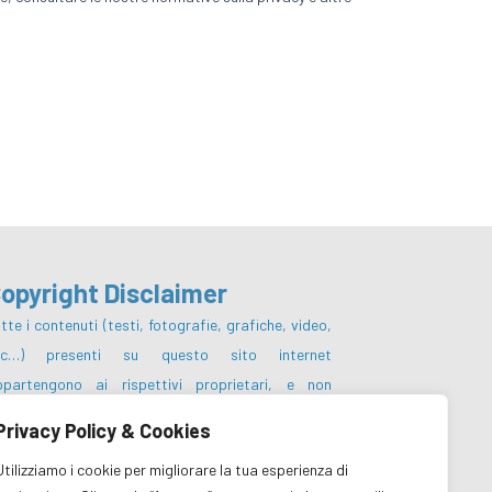
opyright Disclaimer
tte i contenuti (testi, fotografie, grafiche, video,
tc…) presenti su questo sito internet
ppartengono ai rispettivi proprietari, e non
otranno essere pubblicati, riscritti,
Privacy Policy & Cookies
mmercializzati, distribuiti, radio o videotrasmessi
Utilizziamo i cookie per migliorare la tua esperienza di
 parte degli utenti e dei terzi in genere, in alcun