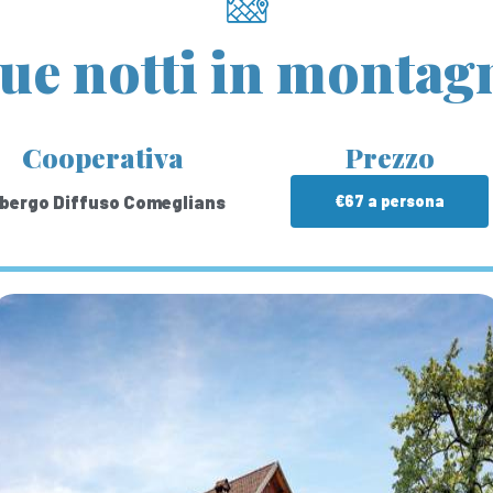
ue notti in montag
Cooperativa
Prezzo
bergo Diffuso Comeglians
€67 a persona