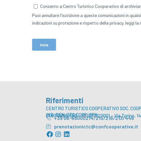
Riferimenti
CENTRO TURISTICO COOPERATIVO SOC. COOP.
IND. DEN. CTC COOP. SPA
CI 80176990580 – PI 02131211001 – Via Torino,
+39 06-68000214/215/216/213/446
prenotazionictc@confcooperative.it
F
I
L
a
n
i