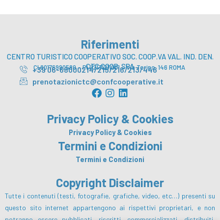
Riferimenti
CENTRO TURISTICO COOPERATIVO SOC. COOP.VA VAL. IND. DEN.
CTC COOP. SPA
CI 80176990580 – PI 02131211001 – Via Torino, 146 ROMA
+39 06-68000214/215/216/213/446
prenotazionictc@confcooperative.it
F
I
L
a
n
i
c
s
n
Privacy Policy & Cookies
e
t
k
b
a
e
Privacy Policy & Cookies
o
g
d
Termini e Condizioni
o
r
i
Termini e Condizioni
k
a
n
m
Copyright Disclaimer
Tutte i contenuti (testi, fotografie, grafiche, video, etc…) presenti su
questo sito internet appartengono ai rispettivi proprietari, e non
potranno essere pubblicati, riscritti, commercializzati, distribuiti,