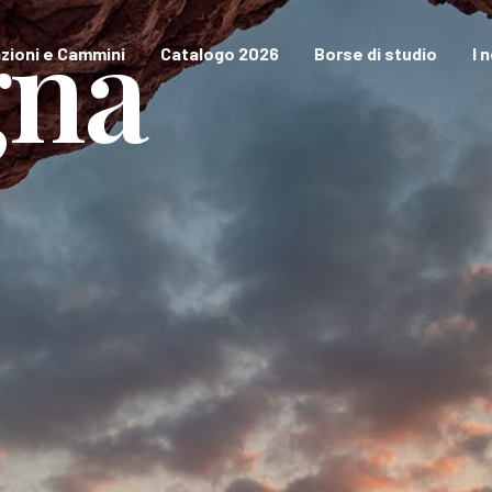
gna
zioni e Cammini
Catalogo 2026
Borse di studio
I 