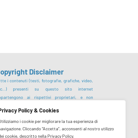
opyright Disclaimer
tte i contenuti (testi, fotografie, grafiche, video,
tc…) presenti su questo sito internet
ppartengono ai rispettivi proprietari, e non
otranno essere pubblicati, riscritti,
Privacy Policy & Cookies
mmercializzati, distribuiti, radio o videotrasmessi
Utilizziamo i cookie per migliorare la tua esperienza di
 parte degli utenti e dei terzi in genere, in alcun
navigazione. Cliccando “Accetta”, acconsenti al nostro utilizzo
odo e sotto qualsiasi forma salvo preventiva
dei cookie, descritto nella Privacy Policy.