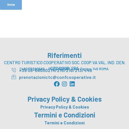
Riferimenti
CENTRO TURISTICO COOPERATIVO SOC. COOP.VA VAL. IND. DEN.
CTC COOP. SPA
CI 80176990580 – PI 02131211001 – Via Torino, 146 ROMA
+39 06-68000214/215/216/213/446
prenotazionictc@confcooperative.it
F
I
L
a
n
i
c
s
n
Privacy Policy & Cookies
e
t
k
b
a
e
Privacy Policy & Cookies
o
g
d
Termini e Condizioni
o
r
i
Termini e Condizioni
k
a
n