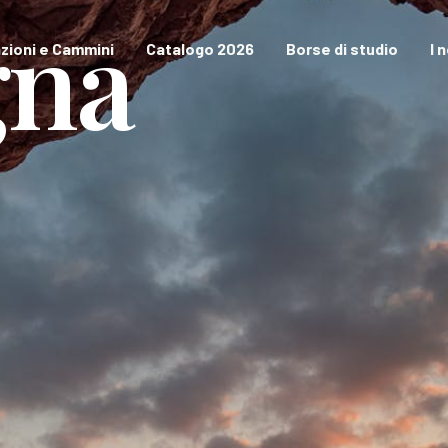
gna
zioni e Cammini
Catalogo 2026
Borse di studio
I 