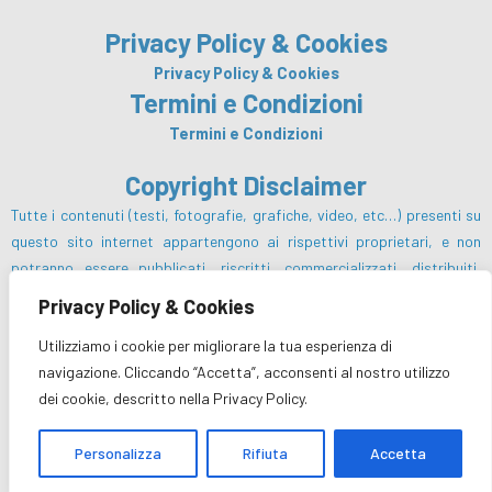
a
n
i
c
s
n
Privacy Policy & Cookies
e
t
k
b
a
e
Privacy Policy & Cookies
o
g
d
Termini e Condizioni
o
r
i
Termini e Condizioni
k
a
n
m
Copyright Disclaimer
Tutte i contenuti (testi, fotografie, grafiche, video, etc…) presenti su
questo sito internet appartengono ai rispettivi proprietari, e non
potranno essere pubblicati, riscritti, commercializzati, distribuiti,
radio o videotrasmessi da parte degli utenti e dei terzi in genere, in
Privacy Policy & Cookies
alcun modo e sotto qualsiasi forma salvo preventiva autorizzazione da
Utilizziamo i cookie per migliorare la tua esperienza di
parte del Centro Turistico Cooperativo sc e/o dei rispettivi proprietari
navigazione. Cliccando “Accetta”, acconsenti al nostro utilizzo
dei diritti.
dei cookie, descritto nella Privacy Policy.
Personalizza
Rifiuta
Accetta
© Centro Turistico Cooperativo sc 2026