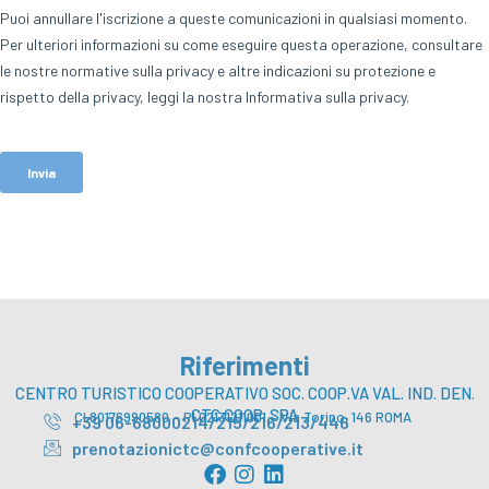
Riferimenti
CENTRO TURISTICO COOPERATIVO SOC. COOP.VA VAL. IND. DEN.
CTC COOP. SPA
CI 80176990580 – PI 02131211001 – Via Torino, 146 ROMA
+39 06-68000214/215/216/213/446
prenotazionictc@confcooperative.it
F
I
L