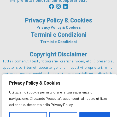
prenotazionictc@confcooperative.it
F
I
L
a
n
i
c
s
n
Privacy Policy & Cookies
e
t
k
b
a
e
Privacy Policy & Cookies
o
g
d
Termini e Condizioni
o
r
i
Termini e Condizioni
k
a
n
m
Copyright Disclaimer
Tutte i contenuti (testi, fotografie, grafiche, video, etc…) presenti su
questo sito internet appartengono ai rispettivi proprietari, e non
potranno essere pubblicati, riscritti, commercializzati, distribuiti,
radio o videotrasmessi da parte degli utenti e dei terzi in genere, in
Privacy Policy & Cookies
alcun modo e sotto qualsiasi forma salvo preventiva autorizzazione da
Utilizziamo i cookie per migliorare la tua esperienza di
parte del Centro Turistico Cooperativo sc e/o dei rispettivi proprietari
navigazione. Cliccando “Accetta”, acconsenti al nostro utilizzo
dei diritti.
dei cookie, descritto nella Privacy Policy.