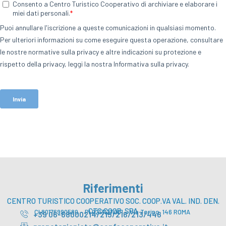
Riferimenti
CENTRO TURISTICO COOPERATIVO SOC. COOP.VA VAL. IND. DEN.
CTC COOP. SPA
CI 80176990580 – PI 02131211001 – Via Torino, 146 ROMA
+39 06-68000214/215/216/213/446