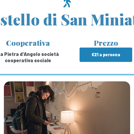
stello di San Minia
Cooperativa
Prezzo
a Pietra d’Angolo società
€21 a persona
cooperativa sociale