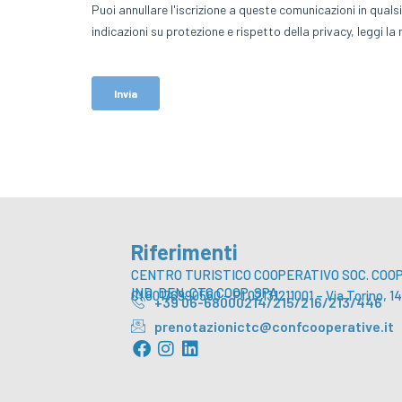
Riferimenti
CENTRO TURISTICO COOPERATIVO SOC. COOP.
IND. DEN. CTC COOP. SPA
CI 80176990580 – PI 02131211001 – Via Torino,
+39 06-68000214/215/216/213/446
prenotazionictc@confcooperative.it
F
I
L
a
n
i
c
s
n
e
t
k