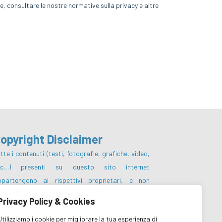
opyright Disclaimer
tte i contenuti (testi, fotografie, grafiche, video,
tc…) presenti su questo sito internet
ppartengono ai rispettivi proprietari, e non
otranno essere pubblicati, riscritti,
Privacy Policy & Cookies
mmercializzati, distribuiti, radio o videotrasmessi
Utilizziamo i cookie per migliorare la tua esperienza di
 parte degli utenti e dei terzi in genere, in alcun