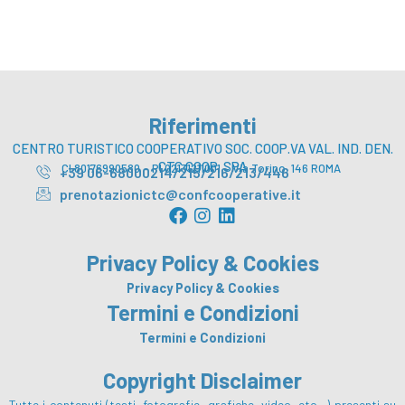
Riferimenti
CENTRO TURISTICO COOPERATIVO SOC. COOP.VA VAL. IND. DEN.
CTC COOP. SPA
CI 80176990580 – PI 02131211001 – Via Torino, 146 ROMA
+39 06-68000214/215/216/213/446
prenotazionictc@confcooperative.it
F
I
L
a
n
i
c
s
n
Privacy Policy & Cookies
e
t
k
b
a
e
Privacy Policy & Cookies
o
g
d
Termini e Condizioni
o
r
i
Termini e Condizioni
k
a
n
m
Copyright Disclaimer
Tutte i contenuti (testi, fotografie, grafiche, video, etc…) presenti su