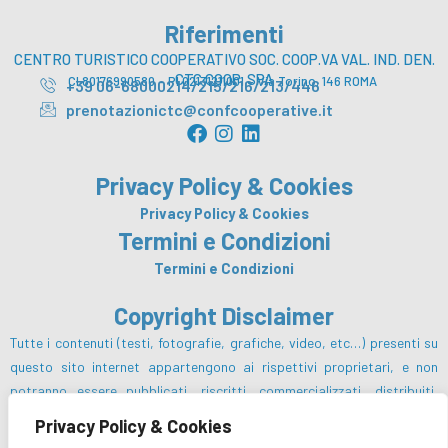
Riferimenti
CENTRO TURISTICO COOPERATIVO SOC. COOP.VA VAL. IND. DEN.
CTC COOP. SPA
CI 80176990580 – PI 02131211001 – Via Torino, 146 ROMA
+39 06-68000214/215/216/213/446
prenotazionictc@confcooperative.it
F
I
L
a
n
i
c
s
n
Privacy Policy & Cookies
e
t
k
b
a
e
Privacy Policy & Cookies
o
g
d
Termini e Condizioni
o
r
i
Termini e Condizioni
k
a
n
m
Copyright Disclaimer
Tutte i contenuti (testi, fotografie, grafiche, video, etc…) presenti su
questo sito internet appartengono ai rispettivi proprietari, e non
potranno essere pubblicati, riscritti, commercializzati, distribuiti,
radio o videotrasmessi da parte degli utenti e dei terzi in genere, in
Privacy Policy & Cookies
alcun modo e sotto qualsiasi forma salvo preventiva autorizzazione da