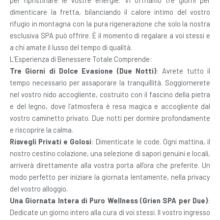
per ripristinare le vostre energie. Vi offriamo tre giorni per
dimenticare la fretta, bilanciando il calore intimo del vostro
rifugio in montagna con la pura rigenerazione che solo la nostra
esclusiva SPA può offrire. È il momento di regalare a voi stessi e
a chi amate il lusso del tempo di qualità.
L’Esperienza di Benessere Totale Comprende:
Tre Giorni di Dolce Evasione (Due Notti)
: Avrete tutto il
tempo necessario per assaporare la tranquillità. Soggiornerete
nel vostro nido accogliente, costruito con il fascino della pietra
e del legno, dove l’atmosfera è resa magica e accogliente dal
vostro caminetto privato. Due notti per dormire profondamente
e riscoprire la calma.
Risvegli Privati e Golosi
: Dimenticate le code. Ogni mattina, il
nostro cestino colazione, una selezione di sapori genuini e locali,
arriverà direttamente alla vostra porta all’ora che preferite. Un
modo perfetto per iniziare la giornata lentamente, nella privacy
del vostro alloggio.
Una Giornata Intera di Puro Wellness
(Grien SPA per Due)
:
Dedicate un giorno intero alla cura di voi stessi. Il vostro ingresso