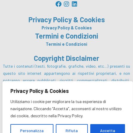
F
I
L
a
n
i
c
s
n
Privacy Policy & Cookies
e
t
k
b
a
e
Privacy Policy & Cookies
o
g
d
Termini e Condizioni
o
r
i
Termini e Condizioni
k
a
n
m
Copyright Disclaimer
Tutte i contenuti (testi, fotografie, grafiche, video, etc…) presenti su
questo sito internet appartengono ai rispettivi proprietari, e non
potranno essere pubblicati, riscritti, commercializzati, distribuiti,
radio o videotrasmessi da parte degli utenti e dei terzi in genere, in
Privacy Policy & Cookies
alcun modo e sotto qualsiasi forma salvo preventiva autorizzazione da
Utilizziamo i cookie per migliorare la tua esperienza di
parte del Centro Turistico Cooperativo sc e/o dei rispettivi proprietari
navigazione. Cliccando “Accetta”, acconsenti al nostro utilizzo
dei diritti.
dei cookie, descritto nella Privacy Policy.
Personalizza
Rifiuta
Accetta