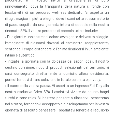
pacchetto è il vostro invito a un’esperienza di puro
rinnovamento, dove la tranquillità della natura si fonde con
l’esclusività di un percorso wellness dedicato. Vi aspetta un
rifugio magico in pietra e legno, dove il caminetto sussurra storie
di pace, seguito da una giornata intera di coccole nella nostra
rinomata SPA. Il vostro percorso di coccola totale include:
• Due giorni e una notte nel calore avvolgente del vostro alloggio.
Immaginate di rilassarvi davanti al caminetto scoppiettante,
sentendo il corpo distendersi e l’anima ricaricarsi in un ambiente
intimo e autentico.
• Iniziate la giornata con la dolcezza dei sapori locali. Il nostro
cestino colazione, ricco di prodotti selezionati del territorio, vi
sarà consegnato direttamente a domicilio all’ora desiderata,
permettendovi di fare colazione in totale serenità e privacy.
• Il cuore della vostra pausa. Vi aspetta un ingresso Full Day alla
nostra esclusiva Grien SPA. Lasciatevi viziare da saune, bagni
turchi e zone relax. Vi basterà pensare a rilassarvi: penseremo
noi a tutto, fornendovi accappatoio e asciugamano per la vostra
giornata di assoluto benessere. Regalatevi l’energia e l’equilibrio