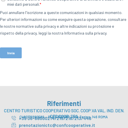
Riferimenti
CENTRO TURISTICO COOPERATIVO SOC. COOP.VA VAL. IND. DEN.
CTC COOP. SPA
CI 80176990580 – PI 02131211001 – Via Torino, 146 ROMA
+39 06-68000214/215/216/213/446
prenotazionictc@confcooperative.it