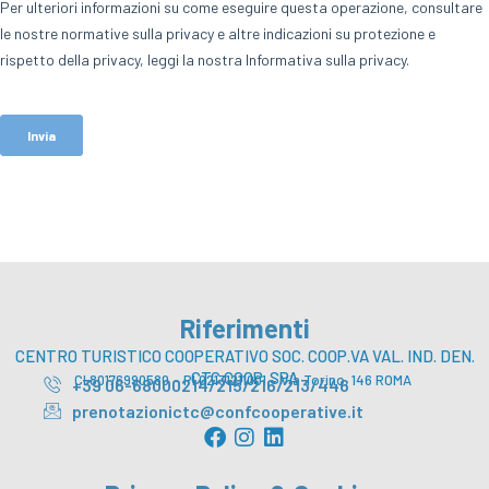
Riferimenti
CENTRO TURISTICO COOPERATIVO SOC. COOP.VA VAL. IND. DEN.
CTC COOP. SPA
CI 80176990580 – PI 02131211001 – Via Torino, 146 ROMA
+39 06-68000214/215/216/213/446
prenotazionictc@confcooperative.it
F
I
L
a
n
i
c
s
n