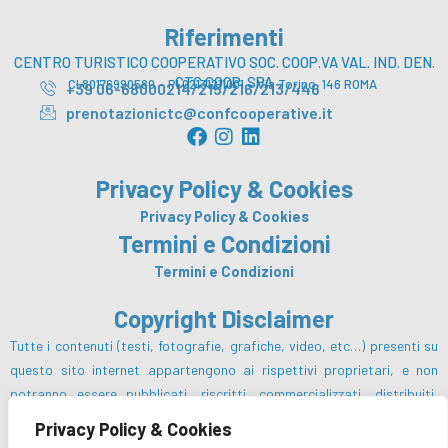
Riferimenti
CENTRO TURISTICO COOPERATIVO SOC. COOP.VA VAL. IND. DEN.
CTC COOP. SPA
CI 80176990580 – PI 02131211001 – Via Torino, 146 ROMA
+39 06-68000214/215/216/213/446
prenotazionictc@confcooperative.it
F
I
L
a
n
i
c
s
n
Privacy Policy & Cookies
e
t
k
b
a
e
Privacy Policy & Cookies
o
g
d
Termini e Condizioni
o
r
i
Termini e Condizioni
k
a
n
m
Copyright Disclaimer
Tutte i contenuti (testi, fotografie, grafiche, video, etc…) presenti su
questo sito internet appartengono ai rispettivi proprietari, e non
potranno essere pubblicati, riscritti, commercializzati, distribuiti,
radio o videotrasmessi da parte degli utenti e dei terzi in genere, in
Privacy Policy & Cookies
alcun modo e sotto qualsiasi forma salvo preventiva autorizzazione da