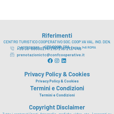
Riferimenti
CENTRO TURISTICO COOPERATIVO SOC. COOP.VA VAL. IND. DEN.
CTC COOP. SPA
CI 80176990580 – PI 02131211001 – Via Torino, 146 ROMA
+39 06-68000214/215/216/213/446
prenotazionictc@confcooperative.it
F
I
L
a
n
i
c
s
n
Privacy Policy & Cookies
e
t
k
b
a
e
Privacy Policy & Cookies
o
g
d
Termini e Condizioni
o
r
i
Termini e Condizioni
k
a
n
m
Copyright Disclaimer
Tutte i contenuti (testi, fotografie, grafiche, video, etc…) presenti su