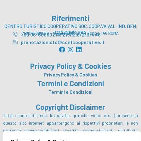
Riferimenti
CENTRO TURISTICO COOPERATIVO SOC. COOP.VA VAL. IND. DEN.
CTC COOP. SPA
CI 80176990580 – PI 02131211001 – Via Torino, 146 ROMA
+39 06-68000214/215/216/213/446
prenotazionictc@confcooperative.it
F
I
L
a
n
i
c
s
n
Privacy Policy & Cookies
e
t
k
b
a
e
Privacy Policy & Cookies
o
g
d
Termini e Condizioni
o
r
i
Termini e Condizioni
k
a
n
m
Copyright Disclaimer
Tutte i contenuti (testi, fotografie, grafiche, video, etc…) presenti su
questo sito internet appartengono ai rispettivi proprietari, e non
potranno essere pubblicati, riscritti, commercializzati, distribuiti,
radio o videotrasmessi da parte degli utenti e dei terzi in genere, in