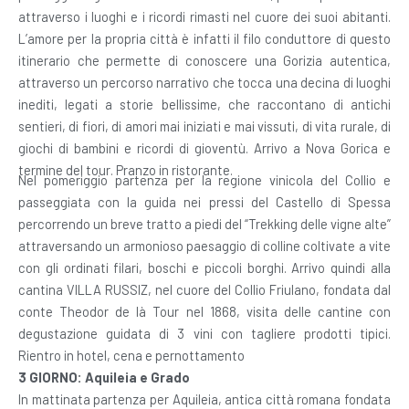
attraverso i luoghi e i ricordi rimasti nel cuore dei suoi abitanti.
L’amore per la propria città è infatti il filo conduttore di questo
itinerario che permette di conoscere una Gorizia autentica,
attraverso un percorso narrativo che tocca una decina di luoghi
inediti, legati a storie bellissime, che raccontano di antichi
sentieri, di fiori, di amori mai iniziati e mai vissuti, di vita rurale, di
giochi di bambini e ricordi di gioventù. Arrivo a Nova Gorica e
termine del tour. Pranzo in ristorante.
Nel pomeriggio partenza per la regione vinicola del Collio e
passeggiata con la guida nei pressi del Castello di Spessa
percorrendo un breve tratto a piedi del “Trekking delle vigne alte”
attraversando un armonioso paesaggio di colline coltivate a vite
con gli ordinati filari, boschi e piccoli borghi. Arrivo quindi alla
cantina VILLA RUSSIZ, nel cuore del Collio Friulano, fondata dal
conte Theodor de là Tour nel 1868, visita delle cantine con
degustazione guidata di 3 vini con tagliere prodotti tipici.
Rientro in hotel, cena e pernottamento
3 GIORNO: Aquileia e Grado
In mattinata partenza per Aquileia, antica città romana fondata