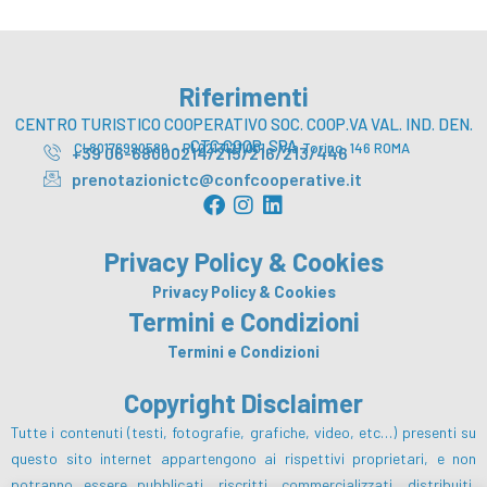
Riferimenti
CENTRO TURISTICO COOPERATIVO SOC. COOP.VA VAL. IND. DEN.
CTC COOP. SPA
CI 80176990580 – PI 02131211001 – Via Torino, 146 ROMA
+39 06-68000214/215/216/213/446
prenotazionictc@confcooperative.it
F
I
L
a
n
i
c
s
n
Privacy Policy & Cookies
e
t
k
b
a
e
Privacy Policy & Cookies
o
g
d
Termini e Condizioni
o
r
i
Termini e Condizioni
k
a
n
m
Copyright Disclaimer
Tutte i contenuti (testi, fotografie, grafiche, video, etc…) presenti su
questo sito internet appartengono ai rispettivi proprietari, e non
potranno essere pubblicati, riscritti, commercializzati, distribuiti,