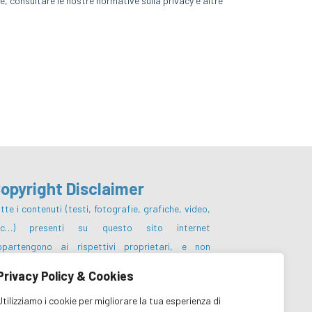
opyright Disclaimer
tte i contenuti (testi, fotografie, grafiche, video,
tc…) presenti su questo sito internet
ppartengono ai rispettivi proprietari, e non
otranno essere pubblicati, riscritti,
Privacy Policy & Cookies
mmercializzati, distribuiti, radio o videotrasmessi
Utilizziamo i cookie per migliorare la tua esperienza di
 parte degli utenti e dei terzi in genere, in alcun