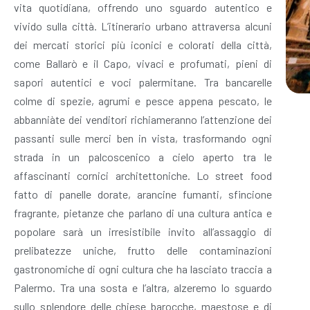
vita quotidiana, offrendo uno sguardo autentico e
vivido sulla città. L’itinerario urbano attraversa alcuni
dei mercati storici più iconici e colorati della città,
come Ballarò e il Capo, vivaci e profumati, pieni di
sapori autentici e voci palermitane. Tra bancarelle
colme di spezie, agrumi e pesce appena pescato, le
abbanniàte dei venditori richiameranno l’attenzione dei
passanti sulle merci ben in vista, trasformando ogni
strada in un palcoscenico a cielo aperto tra le
affascinanti cornici architettoniche. Lo street food
fatto di panelle dorate, arancine fumanti, sfincione
fragrante, pietanze che parlano di una cultura antica e
popolare sarà un irresistibile invito all’assaggio di
prelibatezze uniche, frutto delle contaminazioni
gastronomiche di ogni cultura che ha lasciato traccia a
Palermo. Tra una sosta e l’altra, alzeremo lo sguardo
sullo splendore delle chiese barocche, maestose e di