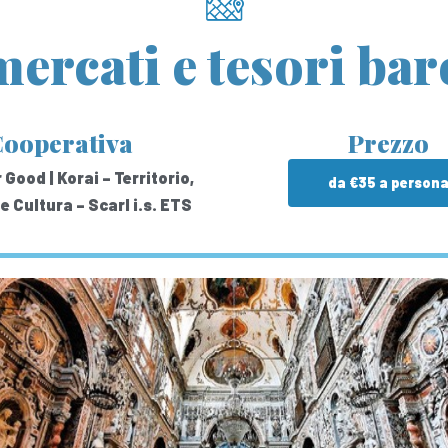
ercati e tesori ba
ooperativa
Prezzo
 Good | Korai – Territorio,
da €35 a person
e Cultura – Scarl i.s. ETS