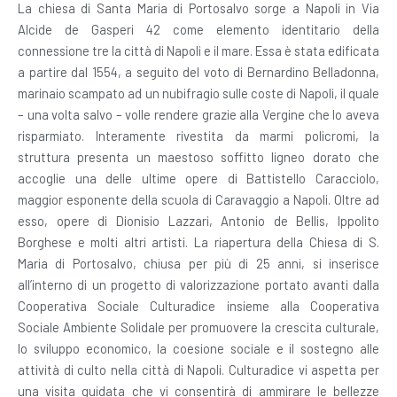
La chiesa di Santa Maria di Portosalvo sorge a Napoli in Via
Alcide de Gasperi 42 come elemento identitario della
connessione tre la città di Napoli e il mare. Essa è stata edificata
a partire dal 1554, a seguito del voto di Bernardino Belladonna,
marinaio scampato ad un nubifragio sulle coste di Napoli, il quale
– una volta salvo – volle rendere grazie alla Vergine che lo aveva
risparmiato. Interamente rivestita da marmi policromi, la
struttura presenta un maestoso soffitto ligneo dorato che
accoglie una delle ultime opere di Battistello Caracciolo,
maggior esponente della scuola di Caravaggio a Napoli. Oltre ad
esso, opere di Dionisio Lazzari, Antonio de Bellis, Ippolito
Borghese e molti altri artisti. La riapertura della Chiesa di S.
Maria di Portosalvo, chiusa per più di 25 anni, si inserisce
all’interno di un progetto di valorizzazione portato avanti dalla
Cooperativa Sociale Culturadice insieme alla Cooperativa
Sociale Ambiente Solidale per promuovere la crescita culturale,
lo sviluppo economico, la coesione sociale e il sostegno alle
attività di culto nella città di Napoli. Culturadice vi aspetta per
una visita guidata che vi consentirà di ammirare le bellezze