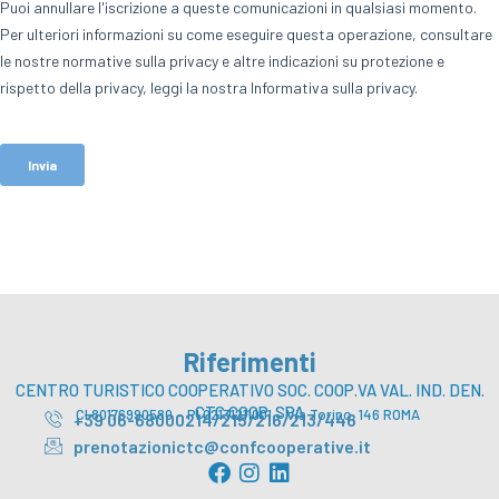
Riferimenti
CENTRO TURISTICO COOPERATIVO SOC. COOP.VA VAL. IND. DEN.
CTC COOP. SPA
CI 80176990580 – PI 02131211001 – Via Torino, 146 ROMA
+39 06-68000214/215/216/213/446
prenotazionictc@confcooperative.it
F
I
L
a
n
i