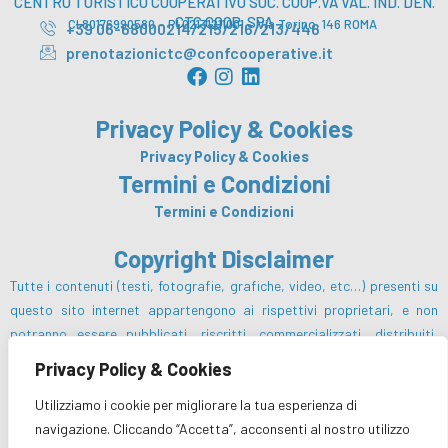
CENTRO TURISTICO COOPERATIVO SOC. COOP.VA VAL. IND. DEN.
CTC COOP. SPA
CI 80176990580 – PI 02131211001 – Via Torino, 146 ROMA
+39 06-68000214/215/216/213/446
prenotazionictc@confcooperative.it
F
I
L
a
n
i
c
s
n
Privacy Policy & Cookies
e
t
k
b
a
e
Privacy Policy & Cookies
o
g
d
Termini e Condizioni
o
r
i
Termini e Condizioni
k
a
n
m
Copyright Disclaimer
Tutte i contenuti (testi, fotografie, grafiche, video, etc…) presenti su
questo sito internet appartengono ai rispettivi proprietari, e non
potranno essere pubblicati, riscritti, commercializzati, distribuiti,
radio o videotrasmessi da parte degli utenti e dei terzi in genere, in
Privacy Policy & Cookies
alcun modo e sotto qualsiasi forma salvo preventiva autorizzazione da
Utilizziamo i cookie per migliorare la tua esperienza di
parte del Centro Turistico Cooperativo sc e/o dei rispettivi proprietari
navigazione. Cliccando “Accetta”, acconsenti al nostro utilizzo
dei diritti.