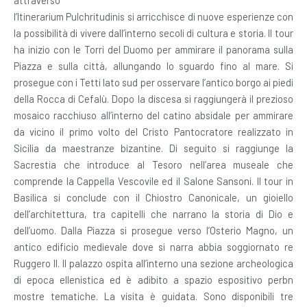
attraverso
l’Itinerarium Pulchritudinis si arricchisce di nuove esperienze con
la possibilità di vivere dall’interno secoli di cultura e storia. Il tour
ha inizio con le Torri del Duomo per ammirare il panorama sulla
Piazza e sulla città, allungando lo sguardo fino al mare. Si
prosegue con i Tetti lato sud per osservare l’antico borgo ai piedi
della Rocca di Cefalù. Dopo la discesa si raggiungerà il prezioso
mosaico racchiuso all’interno del catino absidale per ammirare
da vicino il primo volto del Cristo Pantocratore realizzato in
Sicilia da maestranze bizantine. Di seguito si raggiunge la
Sacrestia che introduce al Tesoro nell’area museale che
comprende la Cappella Vescovile ed il Salone Sansoni. Il tour in
Basilica si conclude con il Chiostro Canonicale, un gioiello
dell’architettura, tra capitelli che narrano la storia di Dio e
dell’uomo. Dalla Piazza si prosegue verso l’Osterio Magno, un
antico edificio medievale dove si narra abbia soggiornato re
Ruggero II. Il palazzo ospita all’interno una sezione archeologica
di epoca ellenistica ed è adibito a spazio espositivo perbn
mostre tematiche. La visita è guidata. Sono disponibili tre