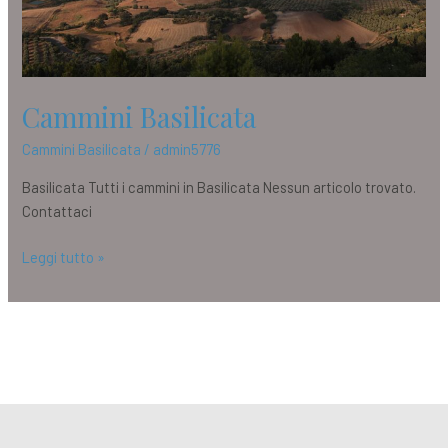
Cammini Basilicata
Cammini Basilicata
/
admin5776
Basilicata Tutti i cammini in Basilicata Nessun articolo trovato.
Contattaci
Leggi tutto »