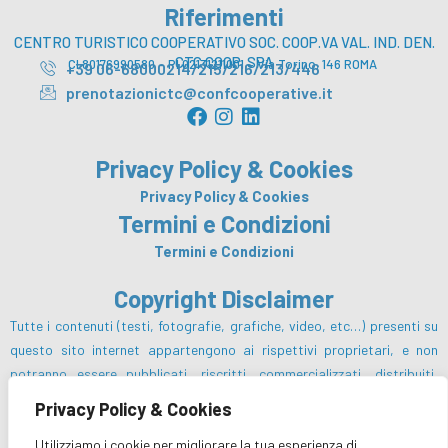
Riferimenti
CENTRO TURISTICO COOPERATIVO SOC. COOP.VA VAL. IND. DEN.
CTC COOP. SPA
CI 80176990580 – PI 02131211001 – Via Torino, 146 ROMA
+39 06-68000214/215/216/213/446
prenotazionictc@confcooperative.it
F
I
L
a
n
i
c
s
n
Privacy Policy & Cookies
e
t
k
b
a
e
Privacy Policy & Cookies
o
g
d
Termini e Condizioni
o
r
i
Termini e Condizioni
k
a
n
m
Copyright Disclaimer
Tutte i contenuti (testi, fotografie, grafiche, video, etc…) presenti su
questo sito internet appartengono ai rispettivi proprietari, e non
potranno essere pubblicati, riscritti, commercializzati, distribuiti,
radio o videotrasmessi da parte degli utenti e dei terzi in genere, in
Privacy Policy & Cookies
alcun modo e sotto qualsiasi forma salvo preventiva autorizzazione da
Utilizziamo i cookie per migliorare la tua esperienza di
parte del Centro Turistico Cooperativo sc e/o dei rispettivi proprietari