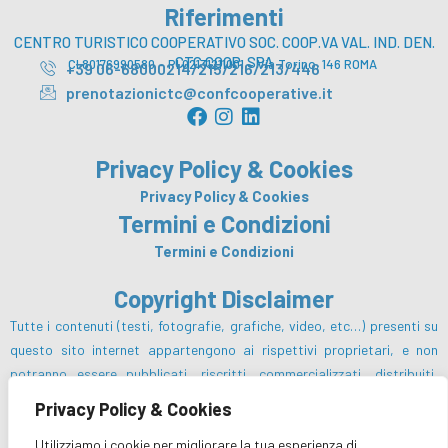
Riferimenti
CENTRO TURISTICO COOPERATIVO SOC. COOP.VA VAL. IND. DEN.
CTC COOP. SPA
CI 80176990580 – PI 02131211001 – Via Torino, 146 ROMA
+39 06-68000214/215/216/213/446
prenotazionictc@confcooperative.it
F
I
L
a
n
i
c
s
n
Privacy Policy & Cookies
e
t
k
b
a
e
Privacy Policy & Cookies
o
g
d
Termini e Condizioni
o
r
i
Termini e Condizioni
k
a
n
m
Copyright Disclaimer
Tutte i contenuti (testi, fotografie, grafiche, video, etc…) presenti su
questo sito internet appartengono ai rispettivi proprietari, e non
potranno essere pubblicati, riscritti, commercializzati, distribuiti,
radio o videotrasmessi da parte degli utenti e dei terzi in genere, in
Privacy Policy & Cookies
alcun modo e sotto qualsiasi forma salvo preventiva autorizzazione da
Utilizziamo i cookie per migliorare la tua esperienza di
parte del Centro Turistico Cooperativo sc e/o dei rispettivi proprietari