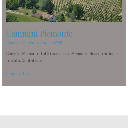
Cammini Piemonte
Cammini Piemonte
/
admin5776
Cammini Piemonte Tutti i cammini in Piemonte Nessun articolo
trovato. Contattaci
Leggi tutto »