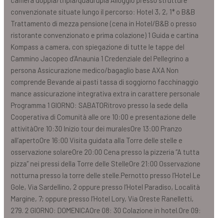
camera doppia/tripla/quadrupla Alloggio presso strutture
convenzionate situate lungo il percorso: Hotel 3, 2, 1* o B&B
Trattamento di mezza pensione (cena in Hotel/B&B o presso
ristorante convenzionato e prima colazione) 1 Guida e cartina
Kompass a camera, con spiegazione di tutte le tappe del
Cammino Jacopeo d’Anaunia 1 Credenziale del Pellegrino a
persona Assicurazione medico/bagaglio base AXA Non
comprende Bevande ai pasti tassa di soggiorno facchinaggio
mance assicurazione integrativa extra in carattere personale
Programma 1 GIORNO: SABATORitrovo presso la sede della
Cooperativa di Comunità alle ore 10:00 e presentazione delle
attivitàOre 10:30 Inizio tour dei muralesOre 13:00 Pranzo
all’apertoOre 16:00 Visita guidata alla Torre delle stelle e
osservazione solareOre 20:00 Cena presso la pizzeria “A tutta
pizza” nei pressi della Torre delle StelleOre 21:00 Osservazione
notturna presso la torre delle stelle.Pernotto presso l’Hotel Le
Gole, Via Sardellino, 2 oppure presso l’Hotel Paradiso, Località
Margine, 7; oppure presso l’Hotel Lory, Via Oreste Ranelletti,
279. 2 GIORNO: DOMENICAOre 08: 30 Colazione in hotel.Ore 09: