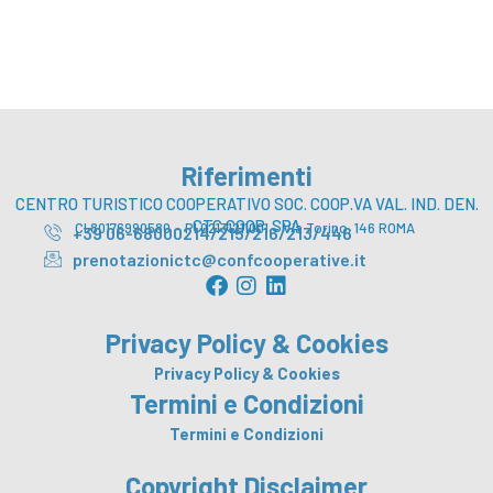
Riferimenti
CENTRO TURISTICO COOPERATIVO SOC. COOP.VA VAL. IND. DEN.
CTC COOP. SPA
CI 80176990580 – PI 02131211001 – Via Torino, 146 ROMA
+39 06-68000214/215/216/213/446
prenotazionictc@confcooperative.it
F
I
L
a
n
i
c
s
n
Privacy Policy & Cookies
e
t
k
b
a
e
Privacy Policy & Cookies
o
g
d
Termini e Condizioni
o
r
i
Termini e Condizioni
k
a
n
m
Copyright Disclaimer