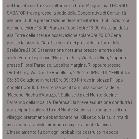
dettagliate sul trekking all’arrivo in hotel Programma 1 GIORNO:
SABATORitrovo presso la sede della Cooperativa di Comunità
alle ore 10:00 e presentazione delle attivitàOre 10:30 Inizio tour
dei muralesOre 13:00 Pranzo all’apertoOre 16:00 Visita guidata
alla Torre delle stelle e osservazione solareOre 20:00 Cena
presso la pizzeria “A tutta pizza” nei pressi della Torre delle
StelleOre 21:00 Osservazione notturna presso la torre delle
stelle.Pernotto presso l’Hotel Le Gole, Via Sardellino, 2 oppure
presso l’Hotel Paradiso, Località Margine, 7; oppure presso
l’Hotel Lory, Via Oreste Ranelletti, 279. 2 GIORNO: DOMENICAOre
08: 30 Colazione in hotel.Ore 09: 30 Ritrovo in piazza Filippo
AngelittiOre 10:00 Partenza per il tour: alla scoperta della
“Macchu Picchu d’Abruzzo”. Sulla vetta del Monte Secine –
Partendo dalla località “Defensa”, la breve escursione condurrà i
partecipanti sulla vetta del Monte Secine, alla scoperta di un
villaggio preromano abbandonato nel XIII secolo, la cui cinta di
mura ancora visibile circonda completamente la cima.
L’insediamento fu con ogni probabilità costruito in epoca