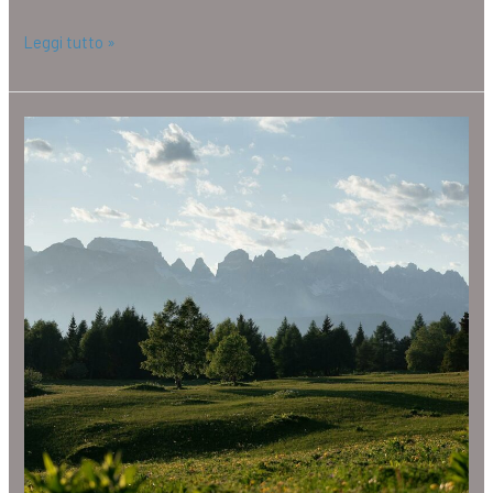
Leggi tutto »
Cammini
Trentino-
Alto
Adige