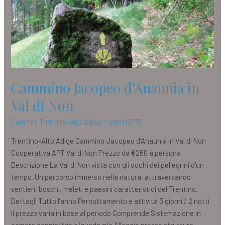
Val
di
Non
Cammino Jacopeo d’Anaunia in
Val di Non
Cammini Trentino-Alto Adige
/
admin5776
Trentino-Alto Adige Cammino Jacopeo d’Anaunia in Val di Non
Cooperativa APT Val di Non Prezzo da €260 a persona
Descrizione La Val di Non vista con gli occhi dei pellegrini d’un
tempo. Un percorso immerso nella natura, attraversando
sentieri, boschi, meleti e paesini caratteristici del Trentino.
Dettagli Tutto l’anno Pernottamento e attività 3 giorni / 2 notti
Il prezzo varia in base al periodo Comprende Sistemazione in