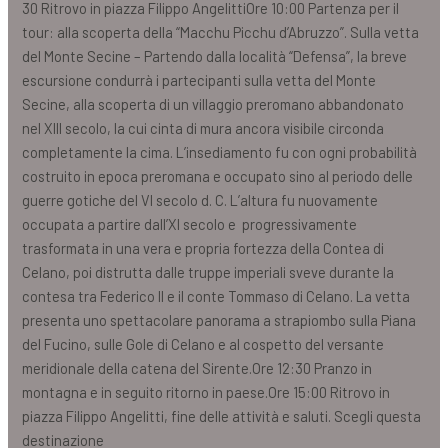
30 Ritrovo in piazza Filippo AngelittiOre 10:00 Partenza per il
tour: alla scoperta della “Macchu Picchu d’Abruzzo”. Sulla vetta
del Monte Secine – Partendo dalla località “Defensa”, la breve
escursione condurrà i partecipanti sulla vetta del Monte
Secine, alla scoperta di un villaggio preromano abbandonato
nel XIII secolo, la cui cinta di mura ancora visibile circonda
completamente la cima. L’insediamento fu con ogni probabilità
costruito in epoca preromana e occupato sino al periodo delle
guerre gotiche del VI secolo d. C. L’altura fu nuovamente
occupata a partire dall’XI secolo e progressivamente
trasformata in una vera e propria fortezza della Contea di
Celano, poi distrutta dalle truppe imperiali sveve durante la
contesa tra Federico II e il conte Tommaso di Celano. La vetta
presenta uno spettacolare panorama a strapiombo sulla Piana
del Fucino, sulle Gole di Celano e al cospetto del versante
meridionale della catena del Sirente.Ore 12:30 Pranzo in
montagna e in seguito ritorno in paese.Ore 15:00 Ritrovo in
piazza Filippo Angelitti, fine delle attività e saluti. Scegli questa
destinazione