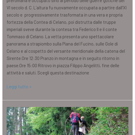
preromana e occupato sino al periodo delle guerre gotiche del
VI secolo d. C. L’altura fu nuovamente occupata a partire dall’XI
secolo e progressivamente trasformata in una vera e propria
fortezza della Contea di Celano, poi distrutta dalle truppe
imperiali sveve durante la contesa tra Federico II e il conte
Tommaso di Celano. La vetta presenta uno spettacolare
panorama a strapiombo sulla Piana del Fucino, sulle Gole di
Celano e al cospetto del versante meridionale della catena del
Sirente.Ore 12:30 Pranzo in montagna e in seguito ritorno in
paese.Ore 15:00 Ritrovo in piazza Filippo Angelitti, fine delle
attività e saluti. Scegli questa destinazione
Leggi tutto »
Cammino
Jacopeo
d’Anaunia
in