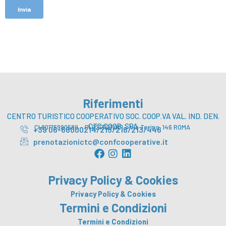
Riferimenti
CENTRO TURISTICO COOPERATIVO SOC. COOP.VA VAL. IND. DEN.
CTC COOP. SPA
CI 80176990580 – PI 02131211001 – Via Torino, 146 ROMA
+39 06-68000214/215/216/213/446
prenotazionictc@confcooperative.it
F
I
L
a
n
i
c
s
n
Privacy Policy & Cookies
e
t
k
b
a
e
Privacy Policy & Cookies
o
g
d
Termini e Condizioni
o
r
i
Termini e Condizioni
k
a
n