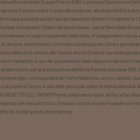
erativa Giocamondo Scspa Prezzo €260 a persona Descrizione Detta
0 persone Il prezzo varia in base alla stagione, alla disponibilità e al 
i ultimi sarà possibile anche fare dei laboratori didattici Programma 
rincipali monumenti (Teatro Serpente Aureo, Santa Maria della Rocca)
 più interessanti e meglio conservati della zona. Proseguimento con la
 Al termine, trasferimento in hotel e sistemazione. Cena e pernott
isita della città a bordo del Trenino Ascoli Explorer con audioguida all
e in travertino, è uno dei più ammirati della regione e del centro Ital
e al laboratorio per la preparazione dell’Olivia Ripiena Ascolana DOP
el pomeriggio, visita guidata del Forte Malatesta, antico carcere. Q
e al ponte di Cecco, è una delle principali opere di difesa urbana di A
NEDETTO DEL TRONTOPrima colazione in hotel. Arrivo a San Benede
omplesso del mercato ittico. Il museo ospita un polo museale con mostr
ll’hotel. Scegli questa destinazione