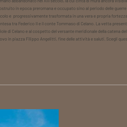
romano abbandonato nel XIII secolo, la cui cinta di mura ancora visi
struito in epoca preromana e occupato sino al periodo delle guerre go
colo e progressivamente trasformata in una vera e propria fortezza 
contesa tra Federico II e il conte Tommaso di Celano. La vetta pres
Gole di Celano e al cospetto del versante meridionale della catena d
ovo in piazza Filippo Angelitti, fine delle attività e saluti. Scegli qu