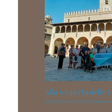
delle
Marche
Alla scoperta delle
Borghi
,
Destinazioni Marche
,
Esperienz