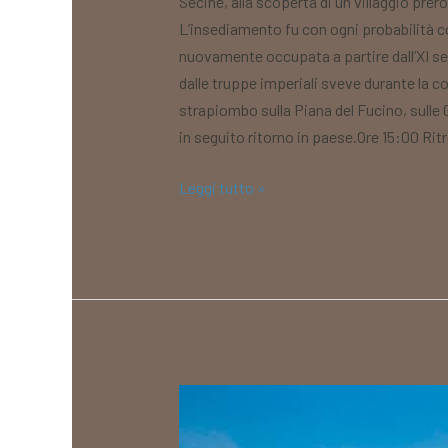
Secine, alla scoperta di un villaggio pre
L’insediamento fu con ogni probabilità co
nuovamente occupata a partire dall’XI se
dalle truppe imperiali sveve durante la 
strapiombo sulla Piana del Fucino, sulle 
in seguito ritorno in paese.Ore 15:00 Ritr
Leggi tutto »
Centro
Vacanze