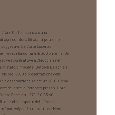
rizione Corte Lusenzo è una
i ogni comfort. Gli ospiti potranno
ro suggestivi. Da Corte Lusenzo,
he il vivace lungomare di Sottomarina. Un
ative sociali attive a Chioggia e nel
in stato di fragilità. Dettagli Da aprile a
le ore 10:00 e presentazione delle
telle e osservazione solareOre 20:00 Cena
orre delle stelle.Pernotto presso l’Hotel
 Oreste Ranelletti, 279. 2 GIORNO:
 tour: alla scoperta della “Macchu
rà i partecipanti sulla vetta del Monte