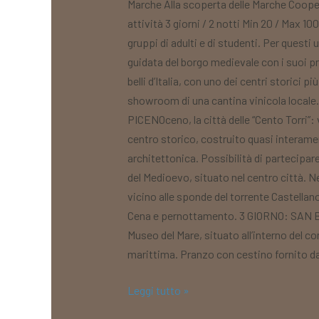
Marche Alla scoperta delle Marche Coop
attività 3 giorni / 2 notti Min 20 / Max 10
gruppi di adulti e di studenti. Per quest
guidata del borgo medievale con i suoi p
belli d’Italia, con uno dei centri storici
showroom di una cantina vinicola locale.
PICENOceno, la città delle “Cento Torri”: v
centro storico, costruito quasi interament
architettonica. Possibilità di partecipar
del Medioevo, situato nel centro città. N
vicino alle sponde del torrente Castellano 
Cena e pernottamento. 3 GIORNO: SAN BE
Museo del Mare, situato all’interno del c
marittima. Pranzo con cestino fornito da
Leggi tutto »