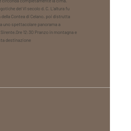
bile circonda completamente la cima.
tiche del VI secolo d. C. L’altura fu
della Contea di Celano, poi distrutta
enta uno spettacolare panorama a
el Sirente.Ore 12:30 Pranzo in montagna e
esta destinazione