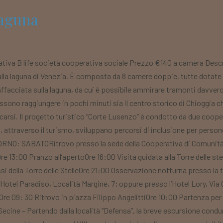
Laguna
ativa B life società cooperativa sociale Prezzo €140 a camera Desc
la laguna di Venezia. È composta da 8 camere doppie, tutte dotate d
 affacciata sulla laguna, da cui è possibile ammirare tramonti davve
sono raggiungere in pochi minuti sia il centro storico di Chioggia c
icarsi. Il progetto turistico “Corte Lusenzo” è condotto da due cooper
ali, attraverso il turismo, sviluppano percorsi di inclusione per persone 
NO: SABATORitrovo presso la sede della Cooperativa di Comunità al
Ore 13:00 Pranzo all’apertoOre 16:00 Visita guidata alla Torre delle s
ssi della Torre delle StelleOre 21:00 Osservazione notturna presso la t
l’Hotel Paradiso, Località Margine, 7; oppure presso l’Hotel Lory, Via
e 09: 30 Ritrovo in piazza Filippo AngelittiOre 10:00 Partenza per il
Secine – Partendo dalla località “Defensa”, la breve escursione condur