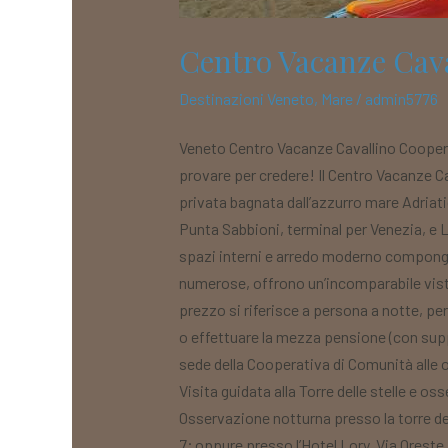
Centro Vacanze Cav
Destinazioni Veneto
,
Mare
/
admin5776
Veneto Centro Vacanze Cavallino Cooper
provare per credere! Il Centro Vacanze C
privata bagnata dall’azzurro mare Adriatic
Punta Sabbioni, terminal per Venezia, e Li
spazi interni e arredo moderno compongo
numerose, offrono un’incomparabile vista
prezzo si riferisce a persona a notte, per 
o effettuare la mezza pensione (con su
sede della Cooperativa di Comunità alle o
Visita guidata alla Torre delle stelle e o
Osservazione notturna presso la torre del
7; oppure presso l’Hotel Lory, Via Orest