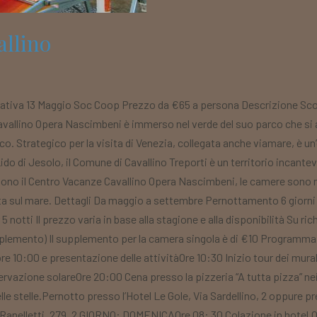
allino
ativa 13 Maggio Soc Coop Prezzo da €65 a persona Descrizione Scon
avallino Opera Nascimbeni è immerso nel verde del suo parco che si a
o. Strategico per la visita di Venezia, collegata anche viamare, è un’oa
do di Jesolo, il Comune di Cavallino Treporti è un territorio incantevo
no il Centro Vacanze Cavallino Opera Nascimbeni, le camere sono m
 sul mare. Dettagli Da maggio a settembre Pernottamento 6 giorni / 
5 notti Il prezzo varia in base alla stagione e alla disponibilità Su r
pplemento) Il supplemento per la camera singola è di €10 Programm
re 10:00 e presentazione delle attivitàOre 10:30 Inizio tour dei mur
sservazione solareOre 20:00 Cena presso la pizzeria “A tutta pizza” nei
le stelle.Pernotto presso l’Hotel Le Gole, Via Sardellino, 2 oppure pr
e Ranelletti, 279. 2 GIORNO: DOMENICAOre 08: 30 Colazione in hotel.O