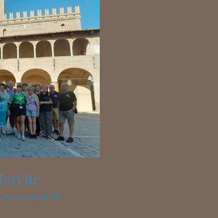
 Marche
e
,
Mare
/
admin5776