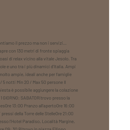
tiamo il prezzo ma non i servizi…
pre con 130 metri di fronte spiaggia
si di relax vicino alla vitale Jesolo. Tra
le e uno tra i più dinamici d’Italia. Ampi
olto ampie, ideali anche per famiglie
5 notti Min 20 / Max 50 persone Il
ichiesta è possibile aggiungere la colazione
a 1 GIORNO: SABATORitrovo presso la
alesOre 13:00 Pranzo all’apertoOre 16:00
 pressi della Torre delle StelleOre 21:00
esso l’Hotel Paradiso, Località Margine,
re 09: 30 Ritrovo in piazza Filippo