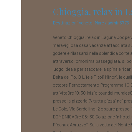
Chioggia, relax in 
Destinazioni Veneto
,
Mare
/
admin5776
Veneto Chioggia, relax in Laguna Cooper
meravigliosa casa vacanze affacciata sul
godere e rilassarsi nella splendida corte
attraverso l’omonima passeggiata, si pos
luogo ideale per staccare la spina e ricar
Delta del Po, B Life e Titoli Minori, le qu
ottobre Pernottamento Programma 1 GIOR
attivitàOre 10:30 Inizio tour dei murales
presso la pizzeria “A tutta pizza” nei pre
Le Gole, Via Sardellino, 2 oppure presso 
DOMENICAOre 08: 30 Colazione in hotel.Or
Picchu d’Abruzzo”. Sulla vetta del Monte 