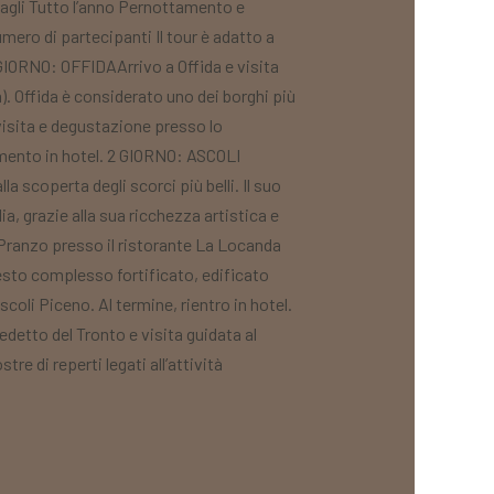
gli Tutto l’anno Pernottamento e
numero di partecipanti Il tour è adatto a
1 GIORNO: OFFIDAArrivo a Offida e visita
. Offida è considerato uno dei borghi più
 visita e degustazione presso lo
amento in hotel. 2 GIORNO: ASCOLI
a scoperta degli scorci più belli. Il suo
ia, grazie alla sua ricchezza artistica e
. Pranzo presso il ristorante La Locanda
uesto complesso fortificato, edificato
scoli Piceno. Al termine, rientro in hotel.
tto del Tronto e visita guidata al
e di reperti legati all’attività