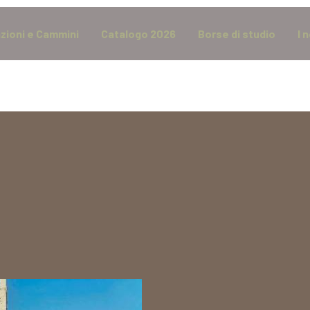
zioni e Cammini
Catalogo 2026
Borse di studio
I 