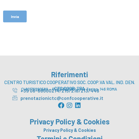
Riferimenti
CENTRO TURISTICO COOPERATIVO SOC. COOP.VA VAL. IND. DEN.
CTC COOP. SPA
CI 80176990580 – PI 02131211001 – Via Torino, 146 ROMA
+39 06-68000214/215/216/213/446
prenotazionictc@confcooperative.it
F
I
L
a
n
i
c
s
n
Privacy Policy & Cookies
e
t
k
b
a
e
Privacy Policy & Cookies
o
g
d
Termini e Condizioni