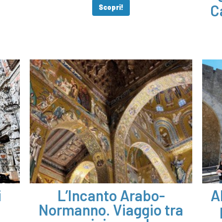
C
Scopri!
i
L’Incanto Arabo-
A
Normanno. Viaggio tra