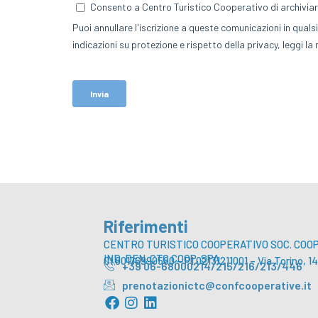
Riferimenti
CENTRO TURISTICO COOPERATIVO SOC. COOP.
IND. DEN. CTC COOP. SPA
CI 80176990580 – PI 02131211001 – Via Torino,
+39 06-68000214/215/216/213/446
prenotazionictc@confcooperative.it
F
I
L
a
n
i