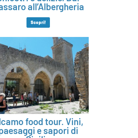
assaro all’Albergheria
Scopri!
lcamo food tour. Vini,
paesaggi e sapori di