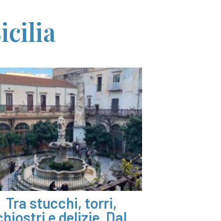
icilia
Tra stucchi, torri,
chiostri e delizie. Dal