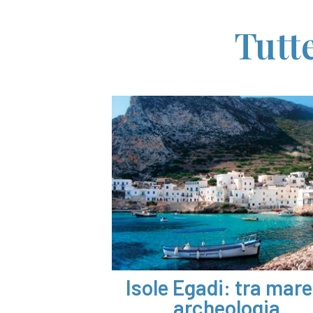
Tutte
Isole Egadi: tra mare
archeologia