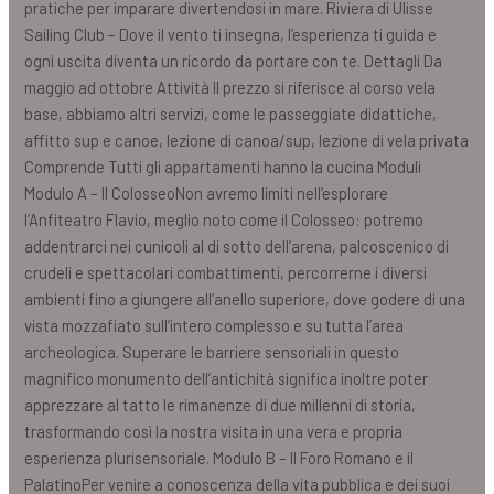
pratiche per imparare divertendosi in mare. Riviera di Ulisse
Sailing Club – Dove il vento ti insegna, l’esperienza ti guida e
ogni uscita diventa un ricordo da portare con te. Dettagli Da
maggio ad ottobre Attività Il prezzo si riferisce al corso vela
base, abbiamo altri servizi, come le passeggiate didattiche,
affitto sup e canoe, lezione di canoa/sup, lezione di vela privata
Comprende Tutti gli appartamenti hanno la cucina Moduli
Modulo A – Il ColosseoNon avremo limiti nell’esplorare
l’Anfiteatro Flavio, meglio noto come il Colosseo: potremo
addentrarci nei cunicoli al di sotto dell’arena, palcoscenico di
crudeli e spettacolari combattimenti, percorrerne i diversi
ambienti fino a giungere all’anello superiore, dove godere di una
vista mozzafiato sull’intero complesso e su tutta l’area
archeologica. Superare le barriere sensoriali in questo
magnifico monumento dell’antichità significa inoltre poter
apprezzare al tatto le rimanenze di due millenni di storia,
trasformando così la nostra visita in una vera e propria
esperienza plurisensoriale. Modulo B – Il Foro Romano e il
PalatinoPer venire a conoscenza della vita pubblica e dei suoi