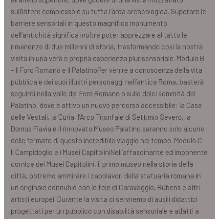
sull’intero complesso e su tutta l’area archeologica. Superare le
barriere sensoriali in questo magnifico monumento
dell’antichità significa inoltre poter apprezzare al tatto le
rimanenze di due millenni di storia, trasformando così la nostra
visita in una vera e propria esperienza plurisensoriale. Modulo B
– Il Foro Romano e il PalatinoPer venire a conoscenza della vita
pubblica e dei suoi illustri personaggi nell’antica Roma, basterà
seguirci nella valle del Foro Romano o sulle dolci sommità del
Palatino, dove è attivo un nuovo percorso accessibile: la Casa
delle Vestali, la Curia, l’Arco Trionfale di Settimio Severo, la
Domus Flavia e il rinnovato Museo Palatino saranno solo alcune
delle fermate di questo incredibile viaggio nel tempo. Modulo C –
Il Campidoglio e i Musei CapitoliniNell’affascinante ed imponente
cornice dei Musei Capitolini, il primo museo nella storia della
città, potremo ammirare i capolavori della statuaria romana in
un originale connubio con le tele di Caravaggio, Rubens e altri
artisti europei. Durante la visita ci serviremo di ausili didattici
progettati per un pubblico con disabilità sensoriale e adatti a