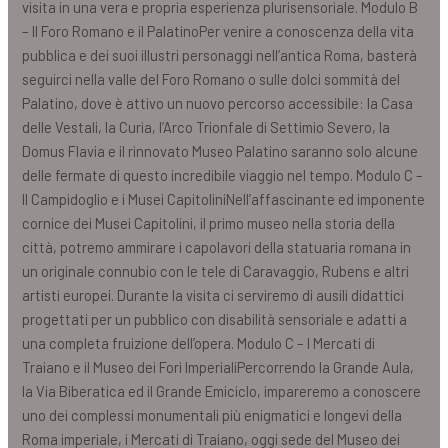
visita in una vera e propria esperienza plurisensoriale. Modulo B
– Il Foro Romano e il PalatinoPer venire a conoscenza della vita
pubblica e dei suoi illustri personaggi nell’antica Roma, basterà
seguirci nella valle del Foro Romano o sulle dolci sommità del
Palatino, dove è attivo un nuovo percorso accessibile: la Casa
delle Vestali, la Curia, l’Arco Trionfale di Settimio Severo, la
Domus Flavia e il rinnovato Museo Palatino saranno solo alcune
delle fermate di questo incredibile viaggio nel tempo. Modulo C –
Il Campidoglio e i Musei CapitoliniNell’affascinante ed imponente
cornice dei Musei Capitolini, il primo museo nella storia della
città, potremo ammirare i capolavori della statuaria romana in
un originale connubio con le tele di Caravaggio, Rubens e altri
artisti europei. Durante la visita ci serviremo di ausili didattici
progettati per un pubblico con disabilità sensoriale e adatti a
una completa fruizione dell’opera. Modulo C – I Mercati di
Traiano e il Museo dei Fori ImperialiPercorrendo la Grande Aula,
la Via Biberatica ed il Grande Emiciclo, impareremo a conoscere
uno dei complessi monumentali più enigmatici e longevi della
Roma imperiale, i Mercati di Traiano, oggi sede del Museo dei