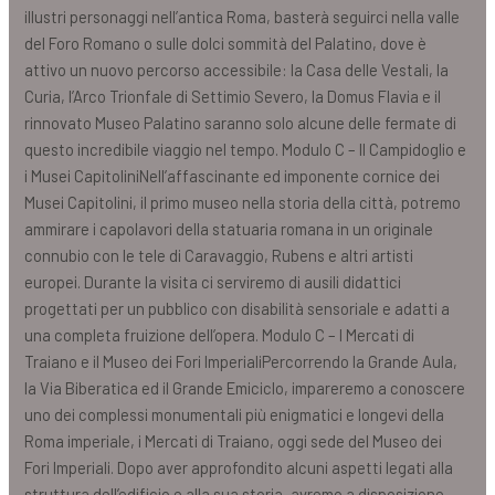
illustri personaggi nell’antica Roma, basterà seguirci nella valle
del Foro Romano o sulle dolci sommità del Palatino, dove è
attivo un nuovo percorso accessibile: la Casa delle Vestali, la
Curia, l’Arco Trionfale di Settimio Severo, la Domus Flavia e il
rinnovato Museo Palatino saranno solo alcune delle fermate di
questo incredibile viaggio nel tempo. Modulo C – Il Campidoglio e
i Musei CapitoliniNell’affascinante ed imponente cornice dei
Musei Capitolini, il primo museo nella storia della città, potremo
ammirare i capolavori della statuaria romana in un originale
connubio con le tele di Caravaggio, Rubens e altri artisti
europei. Durante la visita ci serviremo di ausili didattici
progettati per un pubblico con disabilità sensoriale e adatti a
una completa fruizione dell’opera. Modulo C – I Mercati di
Traiano e il Museo dei Fori ImperialiPercorrendo la Grande Aula,
la Via Biberatica ed il Grande Emiciclo, impareremo a conoscere
uno dei complessi monumentali più enigmatici e longevi della
Roma imperiale, i Mercati di Traiano, oggi sede del Museo dei
Fori Imperiali. Dopo aver approfondito alcuni aspetti legati alla
struttura dell’edificio e alla sua storia, avremo a disposizione