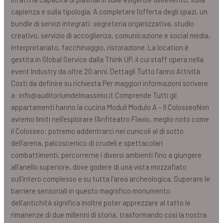
capienza e sulla tipologia. A completare l’offerta degli spazi, un
bundle di servizi integrati: segreteria organizzativa, studio
creativo, servizio di accoglienza, comunicazione e social media,
interpretariato, facchinaggio, ristorazione. La location è
gestita in Global Service dalla Think UP, il cui staff opera nella
event Industry da oltre 20 anni. Dettagli Tutto l’anno Attività
Costi da definire su richiesta Per maggiori informazioni scrivere
a: info@auditoriumdelmassimo.it Comprende Tutti gli
appartamenti hanno la cucina Moduli Modulo A – Il ColosseoNon
avremo limiti nell’esplorare l’Anfiteatro Flavio, meglio noto come
il Colosseo: potremo addentrarci nei cunicoli al di sotto
dell’arena, palcoscenico di crudeli e spettacolari
combattimenti, percorrerne i diversi ambienti fino a giungere
all’anello superiore, dove godere di una vista mozzafiato
sull’intero complesso e su tutta l’area archeologica. Superare le
barriere sensoriali in questo magnifico monumento
dell’antichità significa inoltre poter apprezzare al tatto le
rimanenze di due millenni di storia, trasformando così la nostra