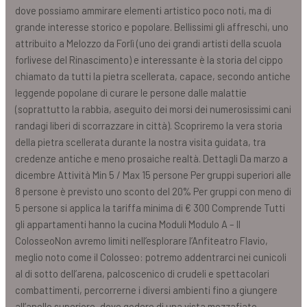
dove possiamo ammirare elementi artistico poco noti, ma di
grande interesse storico e popolare. Bellissimi gli affreschi, uno
attribuito a Melozzo da Forlì (uno dei grandi artisti della scuola
forlivese del Rinascimento) e interessante è la storia del cippo
chiamato da tutti la pietra scellerata, capace, secondo antiche
leggende popolane di curare le persone dalle malattie
(soprattutto la rabbia, aseguito dei morsi dei numerosissimi cani
randagi liberi di scorrazzare in città). Scopriremo la vera storia
della pietra scellerata durante la nostra visita guidata, tra
credenze antiche e meno prosaiche realtà. Dettagli Da marzo a
dicembre Attività Min 5 / Max 15 persone Per gruppi superiori alle
8 persone è previsto uno sconto del 20% Per gruppi con meno di
5 persone si applica la tariffa minima di € 300 Comprende Tutti
gli appartamenti hanno la cucina Moduli Modulo A – Il
ColosseoNon avremo limiti nell’esplorare l’Anfiteatro Flavio,
meglio noto come il Colosseo: potremo addentrarci nei cunicoli
al di sotto dell’arena, palcoscenico di crudeli e spettacolari
combattimenti, percorrerne i diversi ambienti fino a giungere
all’anello superiore, dove godere di una vista mozzafiato