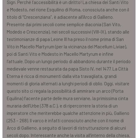
Sign. Perché l’accessibilità è un diritto! La chiesa dei Santi Vito
e Modesto, nel rione Esquilino di Roma, conosciuta anche con il
titolo di “Crescenziana”, è adiacente all’Arco di Gallieno.
Presente dai primi secoli come semplice diaconia (San Vito,
Modedo e Crescenzia), nei secoli successivi (VIII-IX), stando alle
testimonianze di papa Leone III ha preso il nome prima di San
Vito in Macello Martyrum (per la vicinanza del Macellum Liviae),
poi di Santi Vito e Modesto in Macello Martyrum e infine
l’attuale. Dopo un lungo periodo di abbandono durante il periodo
medievale venne restaurata da papa Sisto IV, nel 1477. La Città
Eterna è ricca di monumenti dalla vita travagliata, grandi
momenti di gloria alternati a lunghi periodi di oblio. Oggi, visitare
questo sito ci regala la possibilità di ammirare un arco (Porta
Equilina) facente parte delle mura serviane, la primissima cinta
muraria dell’Urbe (378 a.C.), e di ripercorrere la storia di un
imperatore che meriterebbe qualche attenzione in più, Gallieno
(253 – 268). Il varco è infatti conosciuto anche con il nome di
Arco di Gallieno, a seguito di lavori di ristrutturazione di alcuni
secoli dopo. Interessante anche la visita all’interno della chiesa,