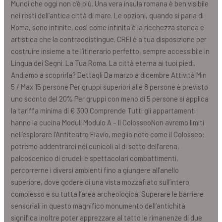
Mundi che oggi non c’è più. Una vera insula romana è ben visibile
nei resti dell’antica città di mare. Le opzioni, quando si parla di
Roma, sono infinite, così come infinita è la ricchezza storica e
artistica che la contraddistingue. CREI è a tua disposizione per
costruire insieme a te l’itinerario perfetto, sempre accessibile in
Lingua dei Segni. La Tua Roma. La città eterna ai tuoi piedi.
Andiamo a scoprirla? Dettagli Da marzo a dicembre Attività Min
5 / Max 15 persone Per gruppi superiori alle 8 persone è previsto
uno sconto del 20% Per gruppi con meno di 5 persone si applica
la tariffa minima di € 300 Comprende Tutti gli appartamenti
hanno la cucina Moduli Modulo A – Il ColosseoNon avremo limiti
nell’esplorare l’Anfiteatro Flavio, meglio noto come il Colosseo:
potremo addentrarci nei cunicoli al di sotto dell’arena,
palcoscenico di crudeli e spettacolari combattimenti,
percorrerne i diversi ambienti fino a giungere all’anello
superiore, dove godere di una vista mozzafiato sull’intero
complesso e su tutta l’area archeologica. Superare le barriere
sensoriali in questo magnifico monumento dell’antichità
significa inoltre poter apprezzare al tatto le rimanenze di due