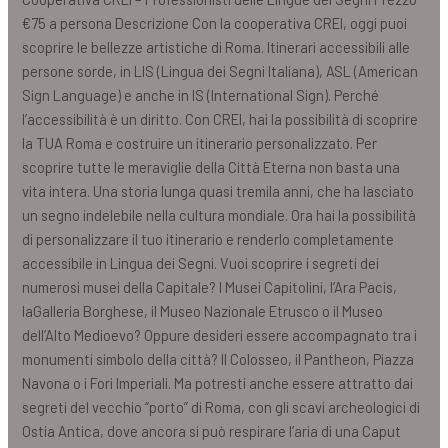
€75 a persona Descrizione Con la cooperativa CREI, oggi puoi
scoprire le bellezze artistiche di Roma. Itinerari accessibili alle
persone sorde, in LIS (Lingua dei Segni Italiana), ASL (American
Sign Language) e anche in IS (International Sign). Perché
l’accessibilità è un diritto. Con CREI, hai la possibilità di scoprire
la TUA Roma e costruire un itinerario personalizzato. Per
scoprire tutte le meraviglie della Città Eterna non basta una
vita intera. Una storia lunga quasi tremila anni, che ha lasciato
un segno indelebile nella cultura mondiale. Ora hai la possibilità
di personalizzare il tuo itinerario e renderlo completamente
accessibile in Lingua dei Segni. Vuoi scoprire i segreti dei
numerosi musei della Capitale? I Musei Capitolini, l’Ara Pacis,
laGalleria Borghese, il Museo Nazionale Etrusco o il Museo
dell’Alto Medioevo? Oppure desideri essere accompagnato tra i
monumenti simbolo della città? Il Colosseo, il Pantheon, Piazza
Navona o i Fori Imperiali. Ma potresti anche essere attratto dai
segreti del vecchio “porto” di Roma, con gli scavi archeologici di
Ostia Antica, dove ancora si può respirare l’aria di una Caput