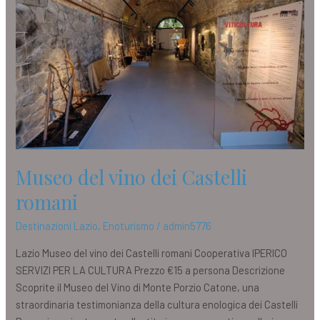
dei
Castelli
romani
Museo del vino dei Castelli
romani
Destinazioni Lazio
,
Enoturismo
/
admin5776
Lazio Museo del vino dei Castelli romani Cooperativa IPERICO
SERVIZI PER LA CULTURA Prezzo €15 a persona Descrizione
Scoprite il Museo del Vino di Monte Porzio Catone, una
straordinaria testimonianza della cultura enologica dei Castelli