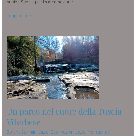
cucina Scegli questa destinazione
Leggi tutto »
Un
parco
nel
cuore
della
Tuscia
Viterbese
Un parco nel cuore della Tuscia
Viterbese
Borghi
,
Cammini Lazio
,
Destinazioni Lazio
,
Montagna
/