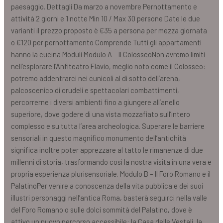
paesaggio. Dettagli Da marzo a novembre Pernottamento e
attività 2 giorni e 1 notte Min 10 / Max 30 persone Date le due
varianti il prezzo proposto è €35 a persona per mezza giornata
o €120 per pernottamento Comprende Tutti gli appartamenti
hanno la cucina Moduli Modulo A – Il ColosseoNon avremo limiti
nell’esplorare l’Anfiteatro Flavio, meglio noto come il Colosseo:
potremo addentrarci nei cunicoli al di sotto dell’arena,
palcoscenico di crudeli e spettacolari combattimenti,
percorrerne i diversi ambienti fino a giungere all’anello
superiore, dove godere di una vista mozzafiato sull’intero
complesso e su tutta l’area archeologica. Superare le barriere
sensoriali in questo magnifico monumento dell’antichità
significa inoltre poter apprezzare al tatto le rimanenze di due
millenni di storia, trasformando così la nostra visita in una vera e
propria esperienza plurisensoriale. Modulo B – Il Foro Romano e il
PalatinoPer venire a conoscenza della vita pubblica e dei suoi
illustri personaggi nell’antica Roma, basterà seguirci nella valle
del Foro Romano o sulle dolci sommità del Palatino, dove è
attivo un nuovo percorso accessibile: la Casa delle Vestali, la