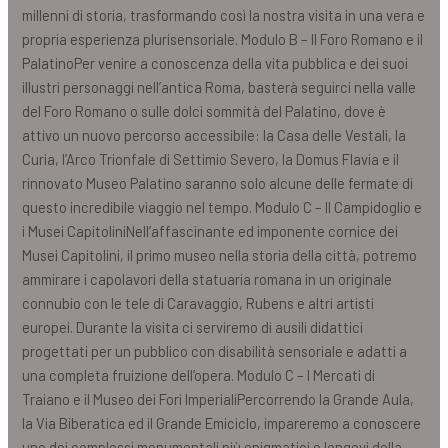
millenni di storia, trasformando così la nostra visita in una vera e
propria esperienza plurisensoriale. Modulo B – Il Foro Romano e il
PalatinoPer venire a conoscenza della vita pubblica e dei suoi
illustri personaggi nell’antica Roma, basterà seguirci nella valle
del Foro Romano o sulle dolci sommità del Palatino, dove è
attivo un nuovo percorso accessibile: la Casa delle Vestali, la
Curia, l’Arco Trionfale di Settimio Severo, la Domus Flavia e il
rinnovato Museo Palatino saranno solo alcune delle fermate di
questo incredibile viaggio nel tempo. Modulo C – Il Campidoglio e
i Musei CapitoliniNell’affascinante ed imponente cornice dei
Musei Capitolini, il primo museo nella storia della città, potremo
ammirare i capolavori della statuaria romana in un originale
connubio con le tele di Caravaggio, Rubens e altri artisti
europei. Durante la visita ci serviremo di ausili didattici
progettati per un pubblico con disabilità sensoriale e adatti a
una completa fruizione dell’opera. Modulo C – I Mercati di
Traiano e il Museo dei Fori ImperialiPercorrendo la Grande Aula,
la Via Biberatica ed il Grande Emiciclo, impareremo a conoscere
uno dei complessi monumentali più enigmatici e longevi della