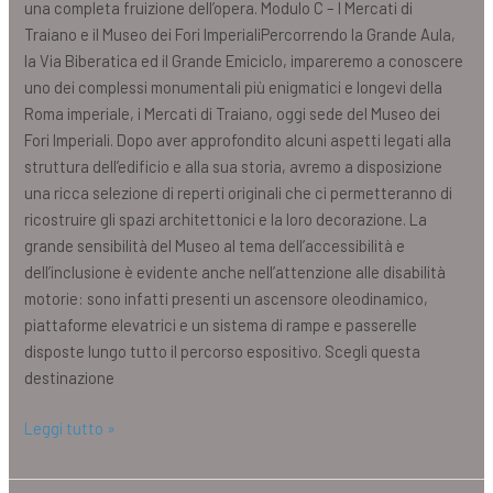
una completa fruizione dell’opera. Modulo C – I Mercati di
Traiano e il Museo dei Fori ImperialiPercorrendo la Grande Aula,
la Via Biberatica ed il Grande Emiciclo, impareremo a conoscere
uno dei complessi monumentali più enigmatici e longevi della
Roma imperiale, i Mercati di Traiano, oggi sede del Museo dei
Fori Imperiali. Dopo aver approfondito alcuni aspetti legati alla
struttura dell’edificio e alla sua storia, avremo a disposizione
una ricca selezione di reperti originali che ci permetteranno di
ricostruire gli spazi architettonici e la loro decorazione. La
grande sensibilità del Museo al tema dell’accessibilità e
dell’inclusione è evidente anche nell’attenzione alle disabilità
motorie: sono infatti presenti un ascensore oleodinamico,
piattaforme elevatrici e un sistema di rampe e passerelle
disposte lungo tutto il percorso espositivo. Scegli questa
destinazione
Leggi tutto »