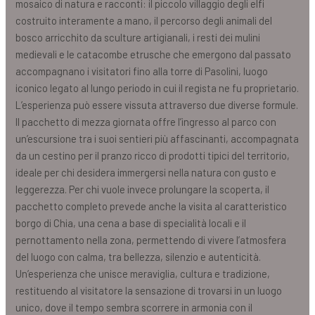
mosaico di natura e racconti: il piccolo villaggio degli elfi
costruito interamente a mano, il percorso degli animali del
bosco arricchito da sculture artigianali, i resti dei mulini
medievali e le catacombe etrusche che emergono dal passato
accompagnano i visitatori fino alla torre di Pasolini, luogo
iconico legato al lungo periodo in cui il regista ne fu proprietario.
L’esperienza può essere vissuta attraverso due diverse formule.
Il pacchetto di mezza giornata offre l’ingresso al parco con
un’escursione tra i suoi sentieri più affascinanti, accompagnata
da un cestino per il pranzo ricco di prodotti tipici del territorio,
ideale per chi desidera immergersi nella natura con gusto e
leggerezza. Per chi vuole invece prolungare la scoperta, il
pacchetto completo prevede anche la visita al caratteristico
borgo di Chia, una cena a base di specialità locali e il
pernottamento nella zona, permettendo di vivere l’atmosfera
del luogo con calma, tra bellezza, silenzio e autenticità.
Un’esperienza che unisce meraviglia, cultura e tradizione,
restituendo al visitatore la sensazione di trovarsi in un luogo
unico, dove il tempo sembra scorrere in armonia con il