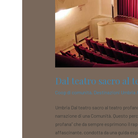
Dal teatro sacro al 
Coop di comunità
,
Destinazioni Umbria
Umbria Dal teatro sacro al teatro profa
narrazione di una Comunità. Questo percors
profana” che da sempre esprimono il rapp
affascinante, condotta da una guida espe