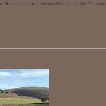
o il pranzo presso l’Agriturismo Azienda Agricola Colle Pennacchio 