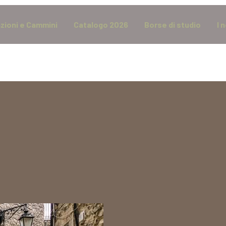
zioni e Cammini
Catalogo 2026
Borse di studio
I 