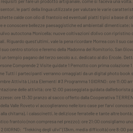
 i requisiti per fare un prodotto artigianale, come si faceva una volta
 sentori, le parti della lingua utilizzate per valutare le varie caratte
ette calde con olio di frantoio ed eventuali piatti tipici a base di o
e e conoscere bellezze paesaggistiche ed ambientali dimenticate; infa
i ulivo autoctona Monicella; nuove coltivazioni d’olivo con ripristino
ali. Riguardo quest’ultimi, vale la pena ricordare Morrea con il suo c
 suo centro storico e l’eremo della Madonna del Romitorio, San Giova
 di un tempio pagano del terzo secolo a.c. dedicato al dio Ercole. De
5 persone Comprende 2 Visite guidate 1 Pernotto con prima colazione 1
 Tutti i partecipanti verranno omaggiati da un digital photo book s
embre Attività Lista Elementi #3 Programma 1 GIORNO: ore 11:00 arr
tazione delle attività; ore 12:00 passeggiata guidata dall’erborista p
bruzzese; ore 13:30 pranzo al sacco offerto dalla Cooperativa TERREN
 della Valle Roveto vi accoglieranno nelle loro case per farvi conoscere
lla chitarra), i calascinetti, le deliziose ferratelle e tante altre bontà
tico frantoio (non compresa nel prezzo); ore 21:00 consigliamo uno
 GIORNO: “Trekking degli ulivi” (13km, media difficoltà) ore 8:00 pa