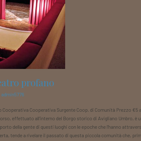
teatro profano
/
admin5776
no Cooperativa Cooperativa Surgente Coop. di Comunità Prezzo €5 a
o, effettuato all’interno del Borgo storico di Avigliano Umbro, è un vi
orto della gente di questi luoghi con le epoche che l’hanno attraver
rta, tende a rivelare il passato di questa piccola comunità che, pr