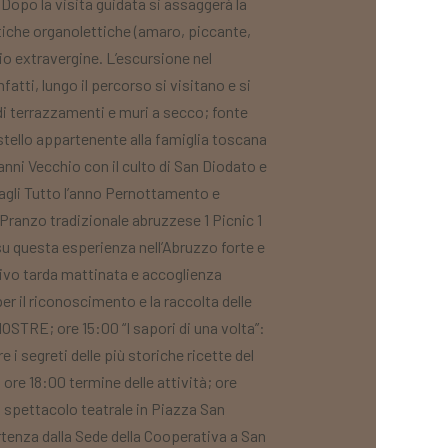
. Dopo la visita guidata si assaggerà la
ristiche organolettiche (amaro, piccante,
lio extravergine. L’escursione nel
tti, lungo il percorso si visitano e si
 di terrazzamenti e muri a secco; fonte
astello appartenente alla famiglia toscana
nni Vecchio con il culto di San Diodato e
ttagli Tutto l’anno Pernottamento e
 Pranzo tradizionale abruzzese 1 Picnic 1
u questa esperienza nell’Abruzzo forte e
ivo tarda mattinata e accoglienza
er il riconoscimento e la raccolta delle
OSTRE; ore 15:00 “I sapori di una volta”:
 i segreti delle più storiche ricette del
; ore 18:00 termine delle attività; ore
 spettacolo teatrale in Piazza San
rtenza dalla Sede della Cooperativa a San