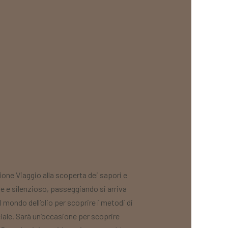
e Viaggio alla scoperta dei sapori e
de e silenzioso, passeggiando si arriva
 mondo dell’olio per scoprire i metodi di
iale. Sarà un’occasione per scoprire