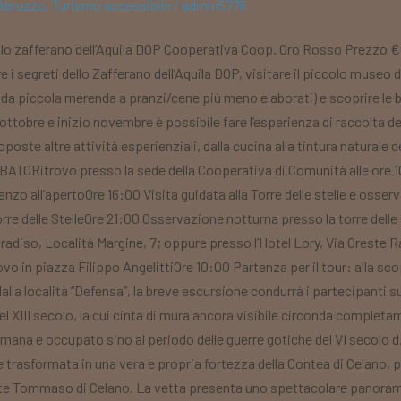
 Abruzzo
,
Turismo accessibile
/
admin5776
o zafferano dell’Aquila DOP Cooperativa Coop. Oro Rosso Prezzo €6
e i segreti dello Zafferano dell’Aquila DOP, visitare il piccolo museo
(da piccola merenda a pranzi/cene più meno elaborati) e scoprire le be
 ottobre e inizio novembre è possibile fare l’esperienza di raccolta de
poste altre attività esperienziali, dalla cucina alla tintura naturale 
ATORitrovo presso la sede della Cooperativa di Comunità alle ore 1
anzo all’apertoOre 16:00 Visita guidata alla Torre delle stelle e oss
Torre delle StelleOre 21:00 Osservazione notturna presso la torre delle
Paradiso, Località Margine, 7; oppure presso l’Hotel Lory, Via Orest
ovo in piazza Filippo AngelittiOre 10:00 Partenza per il tour: alla sc
alla località “Defensa”, la breve escursione condurrà i partecipanti s
l XIII secolo, la cui cinta di mura ancora visibile circonda complet
omana e occupato sino al periodo delle guerre gotiche del VI secolo 
 trasformata in una vera e propria fortezza della Contea di Celano, p
conte Tommaso di Celano. La vetta presenta uno spettacolare panoram