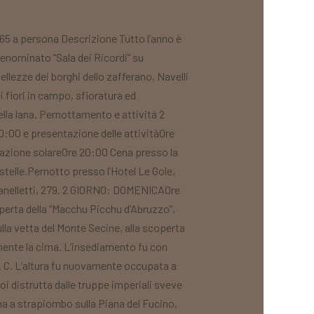
5 a persona Descrizione Tutto l’anno è
 denominato “Sala dei Ricordi” su
llezze dei borghi dello zafferano, Navelli
i fiori in campo, sfioratura ed
della lana. Pernottamento e attività 2
0:00 e presentazione delle attivitàOre
ervazione solareOre 20:00 Cena presso la
 stelle.Pernotto presso l’Hotel Le Gole,
e Ranelletti, 279. 2 GIORNO: DOMENICAOre
operta della “Macchu Picchu d’Abruzzo”.
ulla vetta del Monte Secine, alla scoperta
amente la cima. L’insediamento fu con
d. C. L’altura fu nuovamente occupata a
oi distrutta dalle truppe imperiali sveve
a a strapiombo sulla Piana del Fucino,