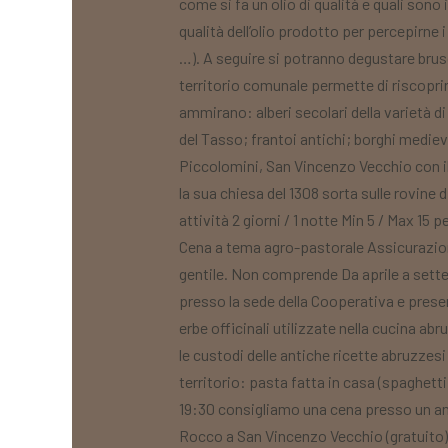
come si fa un olio di qualità e quali sono
qualità dell’olio prodotto per percepirne i
…). A seguire si potranno degustare brusch
territorio comunale permette di riscoprir
ammirano: alberi secolari della varietà d
del Tasso; frantoi antichi; borghi mediev
Piccolomini, San Vincenzo Vecchio con il
la sua chiesa del 1308 sorta sulle rovine
attività 2 giorni / 1 notte Min 5 / Max 1
Cena a tema agro-pastorale Assicurazione
gentile. Non comprende Da aprile a sett
presso la sede della Cooperativa e presen
erbe officinali utilizzate nella cucina a
le custodi delle antiche ricette abruzzesi
territorio: pasta fatta in casa (spaghetti a
19:30 consigliamo una cena presso un an
Rocco a San Vincenzo Vecchio (gratuito) 2