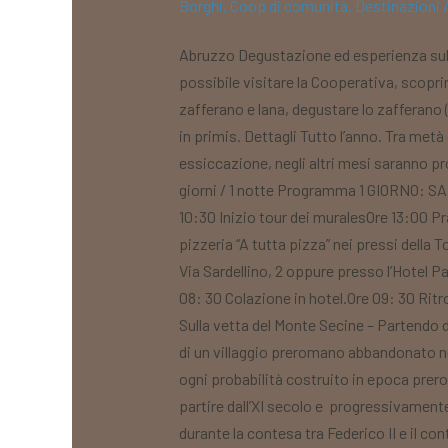
Borghi
,
Coop di comunità
,
Destinazioni
Abruzzo Degustazione ed esperienza sull
possibile visitare la Cooperativa, scoprir
zafferano e lana, degustare lo zafferano 
in primis. Dettagli Tutto l’anno. Tra metà
essiccazione, negli altri mesi saranno pro
giorni / 1 notte Programma 1 GIORNO: SAB
10:30 Inizio tour dei muralesOre 13:00 Pr
pizzeria “A tutta pizza” nei pressi della 
Via Sardellino, 2 oppure presso l’Hotel 
08: 30 Colazione in hotel.Ore 09: 30 Ritr
Sulla vetta del Monte Secine – Partendo d
di un villaggio preromano abbandonato ne
ogni probabilità costruito in epoca prer
partire dall’XI secolo e progressivamente
durante la contesa tra Federico II e il 