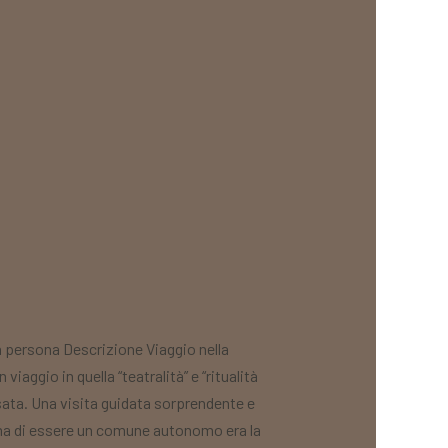
 persona Descrizione Viaggio nella
aggio in quella “teatralità” e “ritualità
sata. Una visita guidata sorprendente e
ima di essere un comune autonomo era la